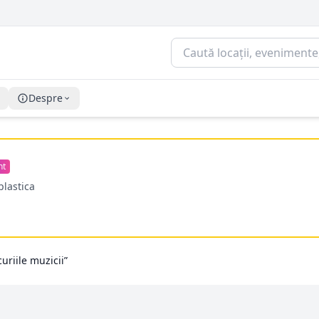
Despre
nt
plastica
uriile muzicii”