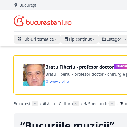
București
Hub-uri tematice
Tip conținut
Categorii
Bratu Tiberiu - profesor doctor
Diama
Bratu Tiberiu - profesor doctor - chirurgie 
www.brol.ro
București
›
Arta - Cultura
›
Spectacole
›
“Buc
“Bucuriile muzicii”