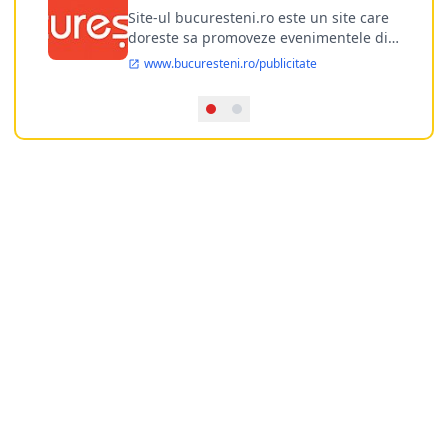
publicitate online
Site-ul bucuresteni.ro este un site care
doreste sa promoveze evenimentele din
Bucuresti si nu numai, sa puna la
www.bucuresteni.ro/publicitate
dispozitia utilizatorului cea mai
performanta harta electronica a
Bucuresti-ului, si in acelasi timp sa
ofere posibilitatea firmel...