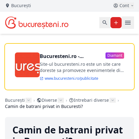
București
Cont
Bucuresteni.ro -
Diamant
publicitate online
Site-ul bucuresteni.ro este un site care
doreste sa promoveze evenimentele din
Bucuresti si nu numai, sa puna la
www.bucuresteni.ro/publicitate
dispozitia utilizatorului cea mai
performanta harta electronica a
Bucuresti-ului, si in acelasi timp sa
București
›
Diverse
›
Intrebari diverse
›
ofere posibilitatea firmel...
Camin de batrani privat in Bucuresti?
Camin de batrani privat