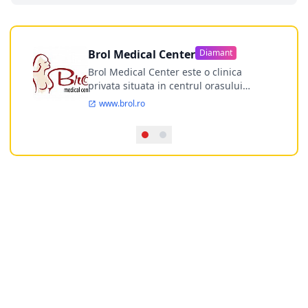
Brol Medical Center
Diamant
Brol Medical Center este o clinica
privata situata in centrul orasului
Timisoara avand o experienta de
www.brol.ro
aproape 21 de ani in chirurgia estetica.
Incepand din anul 2009 clinica isi
desfasoara activitatea intr-un spital
ultramodern.