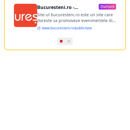
Bucuresteni.ro -
Diamant
publicitate online
Site-ul bucuresteni.ro este un site care
doreste sa promoveze evenimentele din
Bucuresti si nu numai, sa puna la
www.bucuresteni.ro/publicitate
dispozitia utilizatorului cea mai
performanta harta electronica a
Bucuresti-ului, si in acelasi timp sa
ofere posibilitatea firmel...