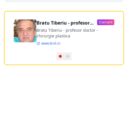
Bratu Tiberiu - profesor
Diamant
doctor
Bratu Tiberiu - profesor doctor -
chirurgie plastica
www.brol.ro