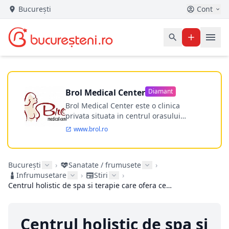
București
Cont
Brol Medical Center
Diamant
Brol Medical Center este o clinica
privata situata in centrul orasului
Timisoara avand o experienta de
www.brol.ro
aproape 21 de ani in chirurgia estetica.
Incepand din anul 2009 clinica isi
desfasoara activitatea intr-un spital
București
›
Sanatate / frumusete
›
ultramodern.
Infrumusetare
›
Stiri
›
Centrul holistic de spa si terapie care ofera cel mai bun masaj de relaxare in Bucuresti
Centrul holistic de spa si