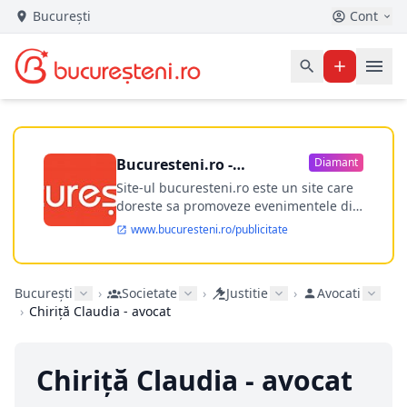
București
Cont
Bucuresteni.ro -
Diamant
publicitate online
Site-ul bucuresteni.ro este un site care
doreste sa promoveze evenimentele din
Bucuresti si nu numai, sa puna la
www.bucuresteni.ro/publicitate
dispozitia utilizatorului cea mai
performanta harta electronica a
Bucuresti-ului, si in acelasi timp sa
București
›
Societate
›
Justitie
›
Avocati
ofere posibilitatea firmel...
›
Chiriță Claudia - avocat
Chiriță Claudia - avocat