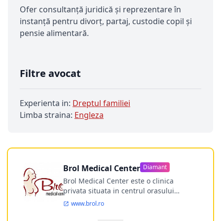
Ofer consultanță juridică și reprezentare în
instanță pentru divorț, partaj, custodie copil și
pensie alimentară.
Filtre avocat
Experienta in:
Dreptul familiei
Limba straina:
Engleza
Brol Medical Center
Diamant
Brol Medical Center este o clinica
privata situata in centrul orasului
Timisoara avand o experienta de
www.brol.ro
aproape 21 de ani in chirurgia estetica.
Incepand din anul 2009 clinica isi