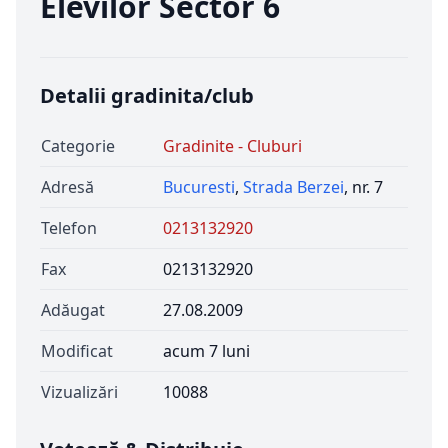
Elevilor Sector 6
Detalii gradinita/club
Categorie
Gradinite - Cluburi
Adresă
Bucuresti
,
Strada Berzei
, nr. 7
Telefon
0213132920
Fax
0213132920
Adăugat
27.08.2009
Modificat
acum 7 luni
Vizualizări
10088