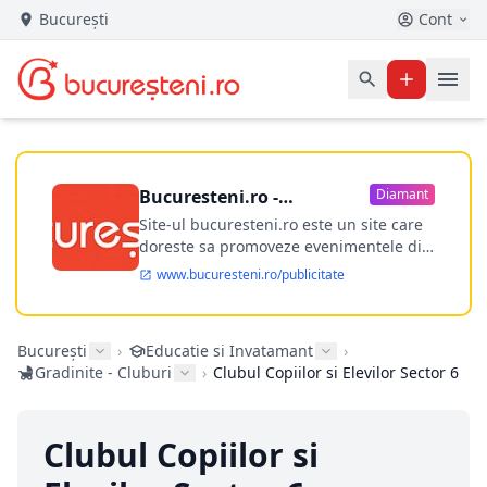
București
Cont
Bucuresteni.ro -
Diamant
publicitate online
Site-ul bucuresteni.ro este un site care
doreste sa promoveze evenimentele din
Bucuresti si nu numai, sa puna la
www.bucuresteni.ro/publicitate
dispozitia utilizatorului cea mai
performanta harta electronica a
Bucuresti-ului, si in acelasi timp sa
București
›
Educatie si Invatamant
›
ofere posibilitatea firmel...
Gradinite - Cluburi
›
Clubul Copiilor si Elevilor Sector 6
Clubul Copiilor si