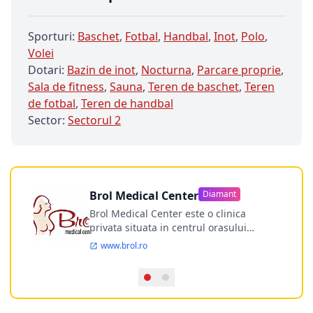
Sporturi:
Baschet
,
Fotbal
,
Handbal
,
Inot
,
Polo
,
Volei
Dotari:
Bazin de inot
,
Nocturna
,
Parcare proprie
,
Sala de fitness
,
Sauna
,
Teren de baschet
,
Teren
de fotbal
,
Teren de handbal
Sector:
Sectorul 2
Brol Medical Center
Diamant
Brol Medical Center este o clinica
privata situata in centrul orasului
Timisoara avand o experienta de
www.brol.ro
aproape 21 de ani in chirurgia estetica.
Incepand din anul 2009 clinica isi
desfasoara activitatea intr-un spital
ultramodern.