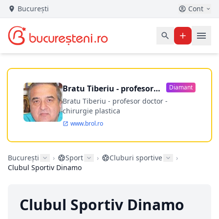
București
Cont
Bratu Tiberiu - profesor
Diamant
doctor
Bratu Tiberiu - profesor doctor -
chirurgie plastica
www.brol.ro
București
›
Sport
›
Cluburi sportive
›
Clubul Sportiv Dinamo
Clubul Sportiv Dinamo