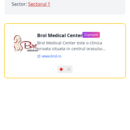
Sector:
Sectorul 1
Brol Medical Center
Diamant
Brol Medical Center este o clinica
privata situata in centrul orasului
Timisoara avand o experienta de
www.brol.ro
aproape 21 de ani in chirurgia estetica.
Incepand din anul 2009 clinica isi
desfasoara activitatea intr-un spital
ultramodern.