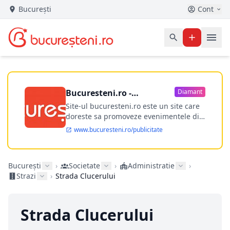
București
Cont
Bucuresteni.ro -
Diamant
publicitate online
Site-ul bucuresteni.ro este un site care
doreste sa promoveze evenimentele din
Bucuresti si nu numai, sa puna la
www.bucuresteni.ro/publicitate
dispozitia utilizatorului cea mai
performanta harta electronica a
Bucuresti-ului, si in acelasi timp sa
București
›
Societate
›
Administratie
›
ofere posibilitatea firmel...
Strazi
›
Strada Clucerului
Strada Clucerului