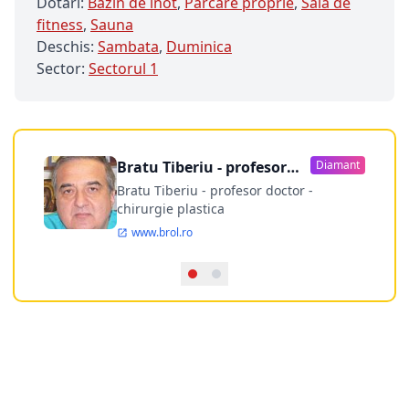
Dotari:
Bazin de inot
,
Parcare proprie
,
Sala de
fitness
,
Sauna
Deschis:
Sambata
,
Duminica
Sector:
Sectorul 1
Bratu Tiberiu - profesor
Diamant
doctor
Bratu Tiberiu - profesor doctor -
chirurgie plastica
www.brol.ro