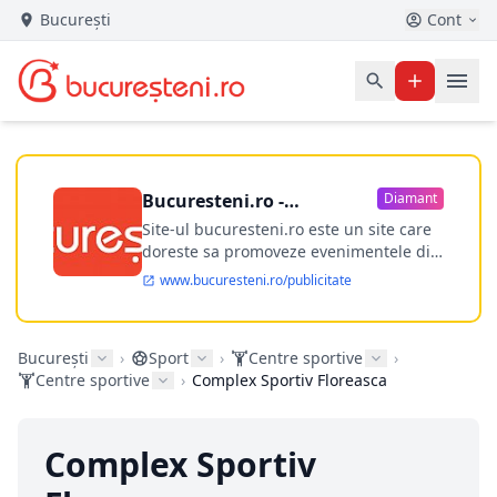
București
Cont
Bucuresteni.ro -
Diamant
publicitate online
Site-ul bucuresteni.ro este un site care
doreste sa promoveze evenimentele din
Bucuresti si nu numai, sa puna la
www.bucuresteni.ro/publicitate
dispozitia utilizatorului cea mai
performanta harta electronica a
Bucuresti-ului, si in acelasi timp sa
București
›
Sport
›
Centre sportive
›
ofere posibilitatea firmel...
Centre sportive
›
Complex Sportiv Floreasca
Complex Sportiv