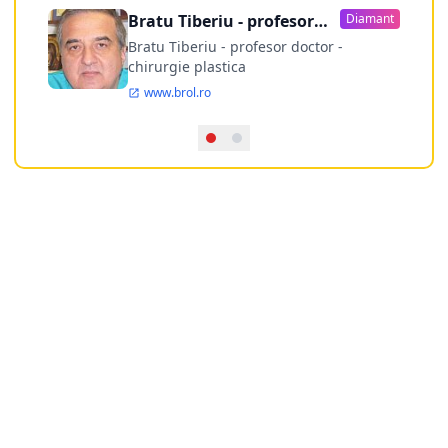
Bratu Tiberiu - profesor
Diamant
doctor
Bratu Tiberiu - profesor doctor -
chirurgie plastica
www.brol.ro