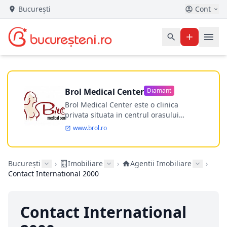
București
Cont
Brol Medical Center
Diamant
Brol Medical Center este o clinica
privata situata in centrul orasului
Timisoara avand o experienta de
www.brol.ro
aproape 21 de ani in chirurgia estetica.
Incepand din anul 2009 clinica isi
desfasoara activitatea intr-un spital
București
›
Imobiliare
›
Agentii Imobiliare
›
ultramodern.
Contact International 2000
Contact International