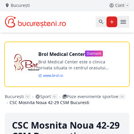
București
Cont
Brol Medical Center
Diamant
Brol Medical Center este o clinica
privata situata in centrul orasului
Timisoara avand o experienta de
www.brol.ro
aproape 21 de ani in chirurgia estetica.
Incepand din anul 2009 clinica isi
desfasoara activitatea intr-un spital
București
›
Sport
›
Poze evenimente sportive
ultramodern.
›
CSC Mosnita Noua 42-29 CSM Bucuresti
CSC Mosnita Noua 42-29