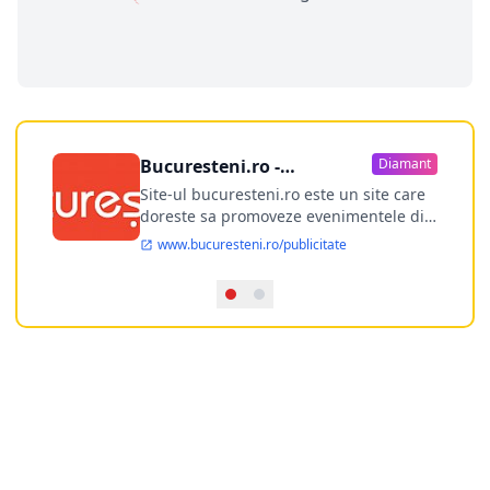
Bucuresteni.ro -
Diamant
publicitate online
Site-ul bucuresteni.ro este un site care
doreste sa promoveze evenimentele din
Bucuresti si nu numai, sa puna la
www.bucuresteni.ro/publicitate
dispozitia utilizatorului cea mai
performanta harta electronica a
Bucuresti-ului, si in acelasi timp sa
ofere posibilitatea firmel...