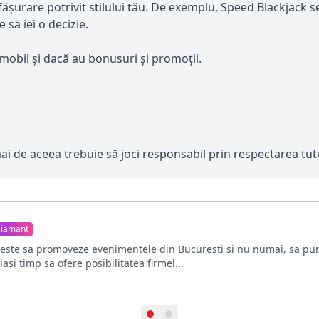
ășurare potrivit stilului tău. De exemplu, Speed Blackjack 
 să iei o decizie.
 mobil și dacă au bonusuri și promoții.
ai de aceea trebuie să joci responsabil prin respectarea tutu
iamant
oreste sa promoveze evenimentele din Bucuresti si nu numai, sa pun
lasi timp sa ofere posibilitatea firmel...