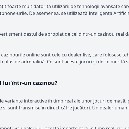
ățit foarte mult datorită utilizării de tehnologii avansate car
tphone-urile. De asemenea, se utilizează Inteligența Artificia
ivertisment destul de apropiat de cel dintr-un cazinou real d
n cazinourile online sunt cele cu dealer live, care folosesc t
 plus de adrenalină. Ce sunt aceste jocuri și de ce merită să 
l lui într-un cazinou?
e variante interactive în timp real ale unor jocuri de masă,
e și sunt transmise în direct către jucători. Un dealer uman
mpotriva dealerului, acesta împarte cărți în timp real, iar juc