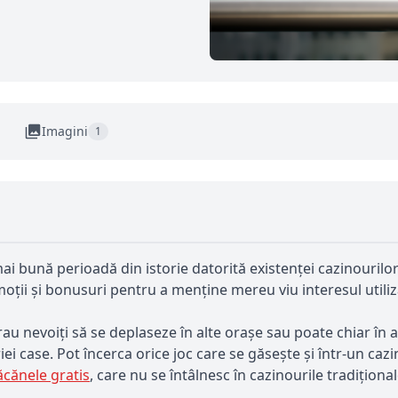
Imagini
1
ai bună perioadă din istorie datorită existenței cazinourilo
moții și bonusuri pentru a menține mereu viu interesul utiliza
u nevoiți să se deplaseze în alte orașe sau poate chiar în al
i case. Pot încerca orice joc care se găsește și într-un cazi
ăcănele gratis
, care nu se întâlnesc în cazinourile tradițional