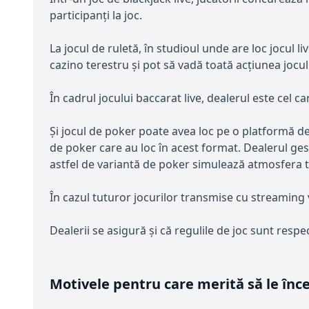
participanți la joc.
La jocul de ruletă, în studioul unde are loc jocul li
cazino terestru și pot să vadă toată acțiunea joculu
În cadrul jocului baccarat live, dealerul este cel c
Și jocul de poker poate avea loc pe o platformă d
de poker care au loc în acest format. Dealerul gesti
astfel de variantă de poker simulează atmosfera tr
În cazul tuturor jocurilor transmise cu streaming 
Dealerii se asigură și că regulile de joc sunt respe
Motivele pentru care merită să le înce