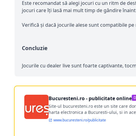
Este recomandat să alegi jocuri cu un ritm de desf
jocuri care îți lasă mai mult timp de gândire înainte
Verifică și dacă jocurile alese sunt compatibile pe
Concluzie
Jocurile cu dealer live sunt foarte captivante, tocm
Bucuresteni.ro - publicitate online
D
Site-ul bucuresteni.ro este un site care d
harta electronica a Bucuresti-ului, si in ace
www.bucuresteni.ro/publicitate