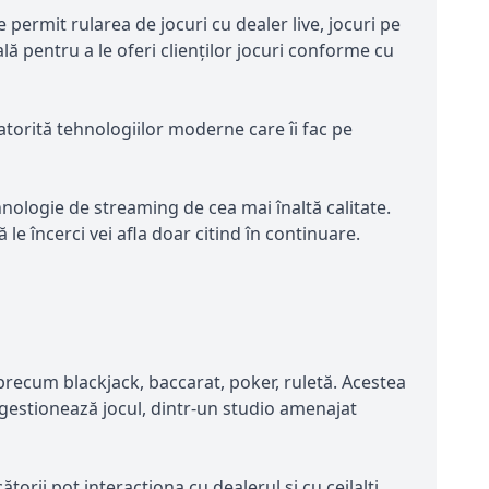
e permit rularea de jocuri cu dealer live, jocuri pe
lă pentru a le oferi clienților jocuri conforme cu
atorită tehnologiilor moderne care îi fac pe
ehnologie de streaming de cea mai înaltă calitate.
le încerci vei afla doar citind în continuare.
 precum blackjack, baccarat, poker, ruletă. Acestea
 gestionează jocul, dintr-un studio amenajat
ătorii pot interacționa cu dealerul și cu ceilalți