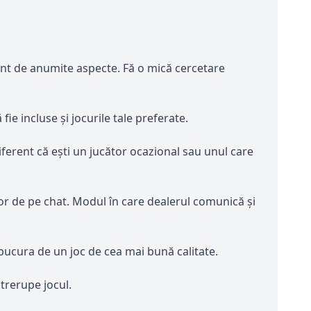
ii cont de anumite aspecte. Fă o mică cercetare
fie incluse și jocurile tale preferate.
diferent că ești un jucător ocazional sau unul care
lor de pe chat. Modul în care dealerul comunică și
i bucura de un joc de cea mai bună calitate.
ntrerupe jocul.