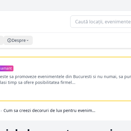
Despre
iamant
oreste sa promoveze evenimentele din Bucuresti si nu numai, sa pun
lasi timp sa ofere posibilitatea firmel...
›
Cum sa creezi decoruri de lux pentru evenimente folosind baloane latex Kalisan