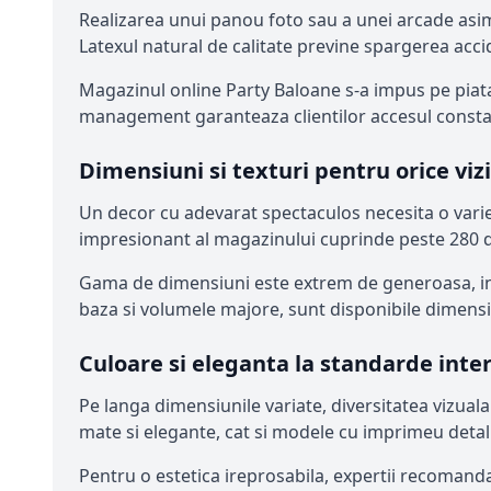
Realizarea unui panou foto sau a unei arcade asime
Latexul natural de calitate previne spargerea accid
Magazinul online Party Baloane s-a impus pe piata
management garanteaza clientilor accesul constant
Dimensiuni si texturi pentru orice viz
Un decor cu adevarat spectaculos necesita o variet
impresionant al magazinului cuprinde peste 280 de
Gama de dimensiuni este extrem de generoasa, ince
baza si volumele majore, sunt disponibile dimensi
Culoare si eleganta la standarde inte
Pe langa dimensiunile variate, diversitatea vizual
mate si elegante, cat si modele cu imprimeu detali
Pentru o estetica ireprosabila, expertii recomanda