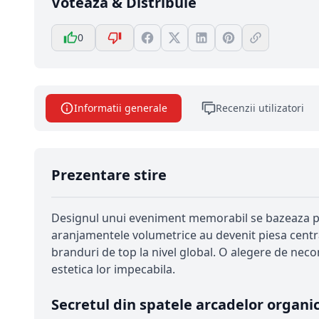
Votează & Distribuie
0
Informatii generale
Recenzii utilizatori
Prezentare stire
Designul unui eveniment memorabil se bazeaza pe de
aranjamentele volumetrice au devenit piesa central
branduri de top la nivel global. O alegere de nec
estetica lor impecabila.
Secretul din spatele arcadelor organi