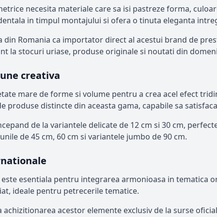
trice necesita materiale care sa isi pastreze forma, culoarea
entala in timpul montajului si ofera o tinuta eleganta intre
 din Romania ca importator direct al acestui brand de presti
 la stocuri uriase, produse originale si noutati din domen
iune creativa
ate mare de forme si volume pentru a crea acel efect tridim
 produse distincte din aceasta gama, capabile sa satisfaca c
pand de la variantele delicate de 12 cm si 30 cm, perfecte p
unile de 45 cm, 60 cm si variantele jumbo de 90 cm.
rnationale
a este esentiala pentru integrarea armonioasa in tematica ori
at, ideale pentru petrecerile tematice.
 achizitionarea acestor elemente exclusiv de la surse oficial