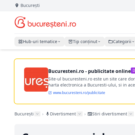
București
Hub-uri tematice
Tip conținut
Categorii
Bucuresteni.ro - publicitate online
D
Site-ul bucuresteni.ro este un site care d
harta electronica a Bucuresti-ului, si in ace
www.bucuresteni.ro/publicitate
București
›
Divertisment
›
Stiri divertisment