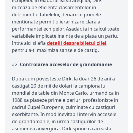
echipelor. In elaborarea strategiilor, Dirk
mizeaza pe eficienta clasamentelor in
detrimentul tabelelor, deoarece primele
mentionate permit o ierarhizare clara a
performantei echipelor. Asadar, ia in calcul toate
variabilele implicate inainte de a plasa un pariu.
Intra aici si afla
detalii despre biletul zilei
,
pentru a-ti maximiza sansele de castig.
#2.
Controlarea acceselor de grandomanie
Dupa cum povesteste Dirk, la doar 26 de ani a
castigat 20 de mii de dolari la campionatul
mondial de table din Monte Carlo, urmand ca in
1988 sa plaseze primele pariuri profesioniste in
cadrul Cupei Europene, culminate cu castiguri
exorbitante. In mod inevitabil intervin accesele
de grandomanie, in urma castigurilor de
asemenea anvergura. Dirk spune ca aceasta