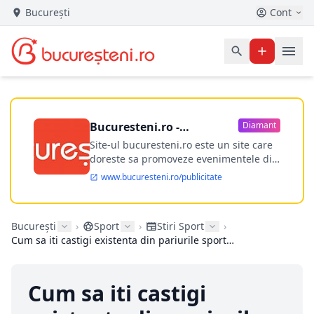
București
Cont
Bucuresteni.ro -
Diamant
publicitate online
Site-ul bucuresteni.ro este un site care
doreste sa promoveze evenimentele din
Bucuresti si nu numai, sa puna la
www.bucuresteni.ro/publicitate
dispozitia utilizatorului cea mai
performanta harta electronica a
Bucuresti-ului, si in acelasi timp sa
București
›
Sport
›
Stiri Sport
›
ofere posibilitatea firmel...
Cum sa iti castigi existenta din pariurile sportive - Afla secretele unui parior profesionist
Cum sa iti castigi