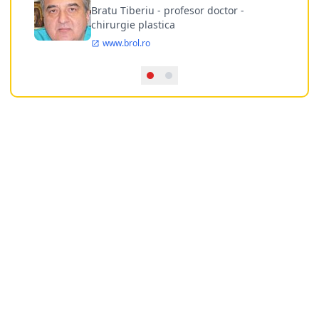
doctor
Bratu Tiberiu - profesor doctor -
chirurgie plastica
www.brol.ro