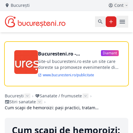
București
Cont
Bucuresteni.ro -
Diamant
publicitate online
Site-ul bucuresteni.ro este un site care
doreste sa promoveze evenimentele din
Bucuresti si nu numai, sa puna la
www.bucuresteni.ro/publicitate
dispozitia utilizatorului cea mai
performanta harta electronica a
Bucuresti-ului, si in acelasi timp sa
București
›
Sanatate / frumusete
›
ofere posibilitatea firmel...
Stiri sanatate
›
Cum scapi de hemoroizi: pași practici, tratamente și când mergi la proctolog
Cum scapi de hemoroizi: