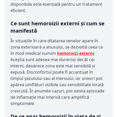
disponibile este esențială pentru un tratament
eficient.
Ce sunt hemoroizii externi și cum se
manifestă
În situațiile în care dilatarea venelor apare în
zona exterioară a anusului, se dezvoltă ceea ce
în mod medical numim
hemoroizi externi
.
Aceștia sunt adesea mai dureroși decât cei
interni, deoarece zona este mai sensibilă și
expusă. Disconfortul poate fi accentuat în
timpul șezutului sau al mersului, iar uneori pot
apărea umflături vizibile sau sensibilitate locală
crescută. În anumite cazuri, pot exista episoade
de inflamație mai intensă care amplifică
simptomele.
De ce apar hemoroizii în viața de zi