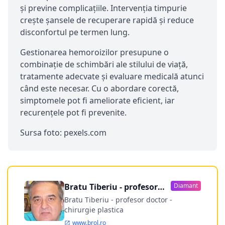
și previne complicațiile. Intervenția timpurie
crește șansele de recuperare rapidă și reduce
disconfortul pe termen lung.
Gestionarea hemoroizilor presupune o
combinație de schimbări ale stilului de viață,
tratamente adecvate și evaluare medicală atunci
când este necesar. Cu o abordare corectă,
simptomele pot fi ameliorate eficient, iar
recurențele pot fi prevenite.
Sursa foto: pexels.com
Bratu Tiberiu - profesor
Diamant
doctor
Bratu Tiberiu - profesor doctor -
chirurgie plastica
www.brol.ro