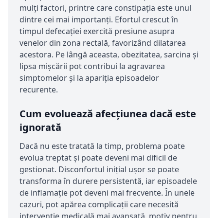
mulți factori, printre care constipația este unul
dintre cei mai importanți. Efortul crescut în
timpul defecației exercită presiune asupra
venelor din zona rectală, favorizând dilatarea
acestora. Pe lângă aceasta, obezitatea, sarcina și
lipsa mișcării pot contribui la agravarea
simptomelor și la apariția episoadelor
recurente.
Cum evoluează afecțiunea dacă este
ignorată
Dacă nu este tratată la timp, problema poate
evolua treptat și poate deveni mai dificil de
gestionat. Disconfortul inițial ușor se poate
transforma în durere persistentă, iar episoadele
de inflamație pot deveni mai frecvente. În unele
cazuri, pot apărea complicații care necesită
intervenție medicală mai avansată, motiv pentru