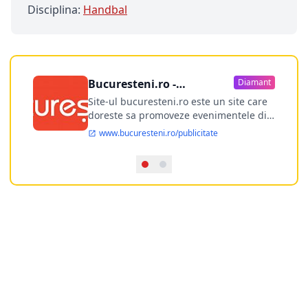
Disciplina:
Handbal
Bucuresteni.ro -
Diamant
publicitate online
Site-ul bucuresteni.ro este un site care
doreste sa promoveze evenimentele din
Bucuresti si nu numai, sa puna la
www.bucuresteni.ro/publicitate
dispozitia utilizatorului cea mai
performanta harta electronica a
Bucuresti-ului, si in acelasi timp sa
ofere posibilitatea firmel...