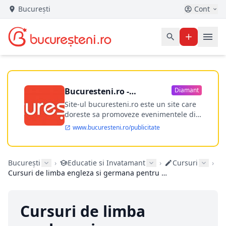
București
Cont
Bucuresteni.ro -
Diamant
publicitate online
Site-ul bucuresteni.ro este un site care
doreste sa promoveze evenimentele din
Bucuresti si nu numai, sa puna la
www.bucuresteni.ro/publicitate
dispozitia utilizatorului cea mai
performanta harta electronica a
Bucuresti-ului, si in acelasi timp sa
București
›
Educatie si Invatamant
›
Cursuri
›
ofere posibilitatea firmel...
Cursuri de limba engleza si germana pentru copii
Cursuri de limba