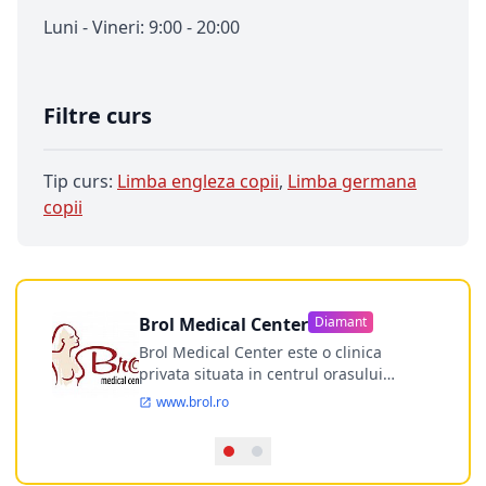
Luni - Vineri: 9:00 - 20:00
Filtre curs
Tip curs:
Limba engleza copii
,
Limba germana
copii
Brol Medical Center
Diamant
Brol Medical Center este o clinica
privata situata in centrul orasului
Timisoara avand o experienta de
www.brol.ro
aproape 21 de ani in chirurgia estetica.
Incepand din anul 2009 clinica isi
desfasoara activitatea intr-un spital
ultramodern.