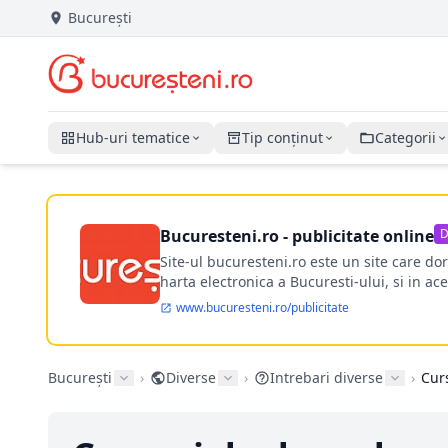
București
Hub-uri tematice
Tip conținut
Categorii
Bucuresteni.ro - publicitate online
D
Site-ul bucuresteni.ro este un site care d
harta electronica a Bucuresti-ului, si in ace
www.bucuresteni.ro/publicitate
București
›
Diverse
›
Intrebari diverse
›
Cur