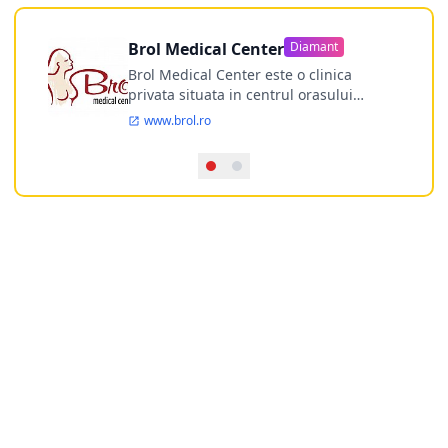
Brol Medical Center
Diamant
Brol Medical Center este o clinica
privata situata in centrul orasului
Timisoara avand o experienta de
www.brol.ro
aproape 21 de ani in chirurgia estetica.
Incepand din anul 2009 clinica isi
desfasoara activitatea intr-un spital
ultramodern.