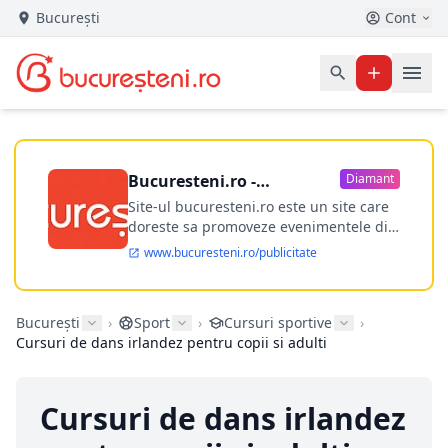
București
Cont
Bucuresteni.ro -
Diamant
publicitate online
Site-ul bucuresteni.ro este un site care
doreste sa promoveze evenimentele din
Bucuresti si nu numai, sa puna la
www.bucuresteni.ro/publicitate
dispozitia utilizatorului cea mai
performanta harta electronica a
Bucuresti-ului, si in acelasi timp sa
București
›
Sport
›
Cursuri sportive
›
ofere posibilitatea firmel...
Cursuri de dans irlandez pentru copii si adulti
Cursuri de dans irlandez