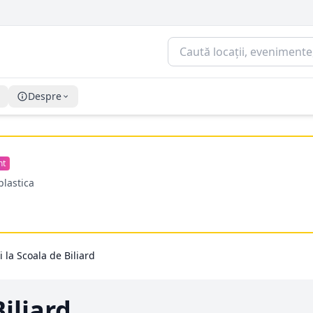
Despre
nt
plastica
 la Scoala de Biliard
iliard