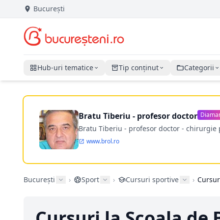
București
Hub-uri tematice
Tip conținut
Categorii
Bratu Tiberiu - profesor doctor
Diama
Bratu Tiberiu - profesor doctor - chirurgie 
www.brol.ro
București
›
Sport
›
Cursuri sportive
›
Cursuri
Cursuri la Scoala de B