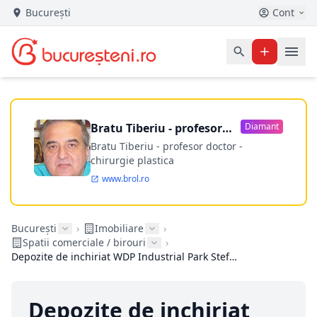
București
Cont
Bratu Tiberiu - profesor
Diamant
doctor
Bratu Tiberiu - profesor doctor -
chirurgie plastica
www.brol.ro
București
›
Imobiliare
›
Spatii comerciale / birouri
›
Depozite de inchiriat WDP Industrial Park Stefanesti de JOS
Depozite de inchiriat