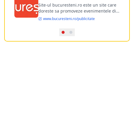
publicitate online
Site-ul bucuresteni.ro este un site care
doreste sa promoveze evenimentele din
Bucuresti si nu numai, sa puna la
www.bucuresteni.ro/publicitate
dispozitia utilizatorului cea mai
performanta harta electronica a
Bucuresti-ului, si in acelasi timp sa
ofere posibilitatea firmel...