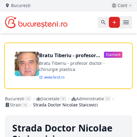
București
Cont
Bratu Tiberiu - profesor
Diamant
doctor
Bratu Tiberiu - profesor doctor -
chirurgie plastica
www.brol.ro
București
›
Societate
›
Administratie
›
Strazi
›
Strada Doctor Nicolae Staicovici
Strada Doctor Nicolae