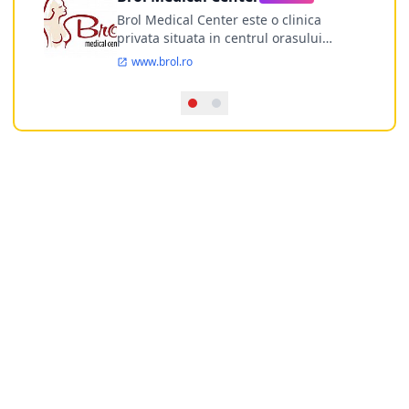
Brol Medical Center este o clinica
privata situata in centrul orasului
Timisoara avand o experienta de
www.brol.ro
aproape 21 de ani in chirurgia estetica.
Incepand din anul 2009 clinica isi
desfasoara activitatea intr-un spital
ultramodern.