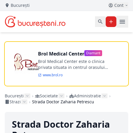
București
Cont
Brol Medical Center
Diamant
Brol Medical Center este o clinica
privata situata in centrul orasului
Timisoara avand o experienta de
www.brol.ro
aproape 21 de ani in chirurgia estetica.
Incepand din anul 2009 clinica isi
desfasoara activitatea intr-un spital
București
›
Societate
›
Administratie
›
ultramodern.
Strazi
›
Strada Doctor Zaharia Petrescu
Strada Doctor Zaharia