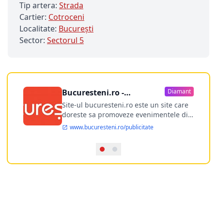
Tip artera:
Strada
Cartier:
Cotroceni
Localitate:
Bucureşti
Sector:
Sectorul 5
Bucuresteni.ro -
Diamant
publicitate online
Site-ul bucuresteni.ro este un site care
doreste sa promoveze evenimentele din
Bucuresti si nu numai, sa puna la
www.bucuresteni.ro/publicitate
dispozitia utilizatorului cea mai
performanta harta electronica a
Bucuresti-ului, si in acelasi timp sa
ofere posibilitatea firmel...