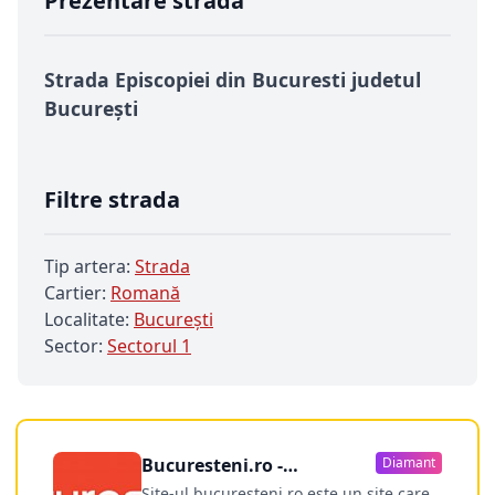
Prezentare strada
Strada Episcopiei din Bucuresti judetul
București
Filtre strada
Tip artera:
Strada
Cartier:
Romană
Localitate:
Bucureşti
Sector:
Sectorul 1
Bucuresteni.ro -
Diamant
publicitate online
Site-ul bucuresteni.ro este un site care