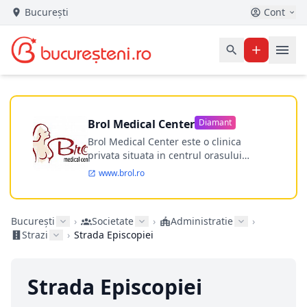
București
Cont
Brol Medical Center
Diamant
Brol Medical Center este o clinica
privata situata in centrul orasului
Timisoara avand o experienta de
www.brol.ro
aproape 21 de ani in chirurgia estetica.
Incepand din anul 2009 clinica isi
desfasoara activitatea intr-un spital
București
›
Societate
›
Administratie
›
ultramodern.
Strazi
›
Strada Episcopiei
Strada Episcopiei