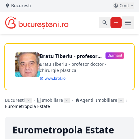
București
Cont
Bratu Tiberiu - profesor
Diamant
doctor
Bratu Tiberiu - profesor doctor -
chirurgie plastica
www.brol.ro
București
›
Imobiliare
›
Agentii Imobiliare
›
Eurometropola Estate
Eurometropola Estate