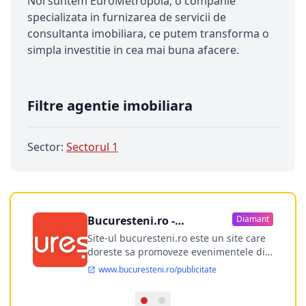
Noi suntem EuroMetropola, o companie
specializata in furnizarea de servicii de
consultanta imobiliara, ce putem transforma o
simpla investitie in cea mai buna afacere.
Filtre agentie imobiliara
Sector:
Sectorul 1
Bucuresteni.ro -
Diamant
publicitate online
Site-ul bucuresteni.ro este un site care
doreste sa promoveze evenimentele din
Bucuresti si nu numai, sa puna la
www.bucuresteni.ro/publicitate
dispozitia utilizatorului cea mai
performanta harta electronica a