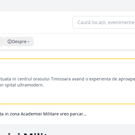
Despre
situata in centrul orasului Timisoara avand o experienta de aproape
-un spital ultramodern.
Exista in zona Academiei Militare vreo parcare sigura unde imi pot lasa masina 9 zile?