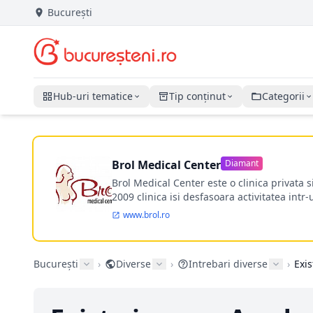
București
Hub-uri tematice
Tip conținut
Categorii
Brol Medical Center
Diamant
Brol Medical Center este o clinica privata 
2009 clinica isi desfasoara activitatea intr
www.brol.ro
București
›
Diverse
›
Intrebari diverse
›