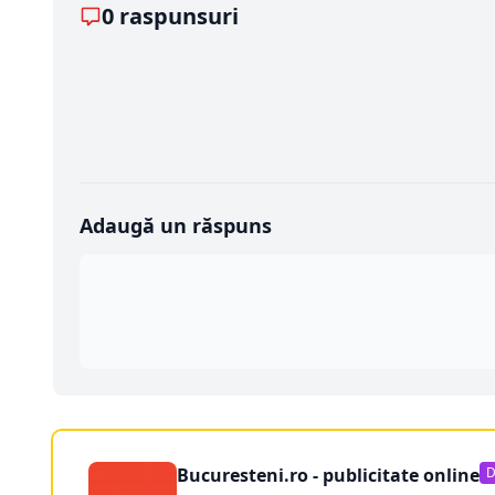
0 raspunsuri
Adaugă un răspuns
Bucuresteni.ro - publicitate online
D