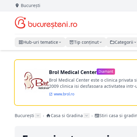
București
Hub-uri tematice
Tip conținut
Categorii
Brol Medical Center
Diamant
Brol Medical Center este o clinica privata 
2009 clinica isi desfasoara activitatea intr
www.brol.ro
București
›
Casa si Gradina
›
Stiri casa si gradi