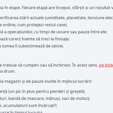
 în etape. Fiecare etapă are început, sfârșit și un rezultat ve
ificarea stării actuale (umiditate, planeitate, tensiune elect
 ordine, cum protejezi restul casei;
 a operațiunilor, cu timpi de uscare sau pauze între ele;
ază corect înainte să treci la finisaje;
are lumea îi subestimează de obicei.
 ce trebuie să cumperi sau să închiriezi. În acest sens,
pe bild
 la drum.
a magazin și de pauze inutile în mijlocul lucrării:
nță (un pic în plus pentru pierderi și greșeli);
uri, bandă de mascare, mănuși, saci de moloz);
e, acumulatorii sunt încărcați?;
urce în timpul lucrului.