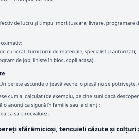
fectiv de lucru și timpul mort (uscare, livrare, programare de
roximativ;
de curierat, furnizorul de materiale, specialistul autorizat);
gram de job, liniște în bloc, copii acasă).
te
Un perete ascunde o țeavă veche, o piesă nu se potrivește, o 
ese cum ai calculat (de exemplu, pe cine suni dacă descoperi o
o anunți ca sigură în familie sau la clienți;
ea ca să o reevaluezi.
ereți sfărâmicioși, tencuieli căzute și colțur