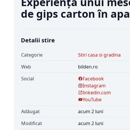
Experiența unui mese
de gips carton în ap
Detalii stire
Categorie
Stiri casa si gradina
Web
bilden.ro
Social
Facebook
Instagram
linkedin.com
YouTube
Adăugat
acum 2 luni
Modificat
acum 2 luni