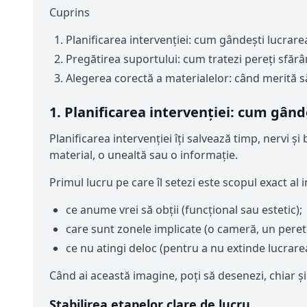
Cuprins
Planificarea intervenției: cum gândești lucrare
Pregătirea suportului: cum tratezi pereți sfărâm
Alegerea corectă a materialelor: când merită s
1. Planificarea intervenției: cum gând
Planificarea intervenției îți salvează timp, nervi și 
material, o unealtă sau o informație.
Primul lucru pe care îl setezi este scopul exact al i
ce anume vrei să obții (funcțional sau estetic);
care sunt zonele implicate (o cameră, un perete
ce nu atingi deloc (pentru a nu extinde lucrarea
Când ai această imagine, poți să desenezi, chiar și
Stabilirea etapelor clare de lucru