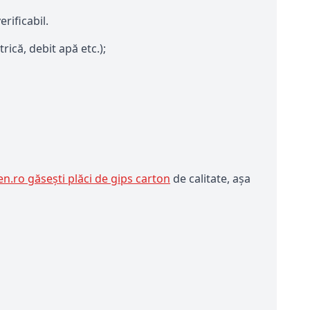
rificabil.
rică, debit apă etc.);
en.ro găsești plăci de gips carton
de calitate, așa