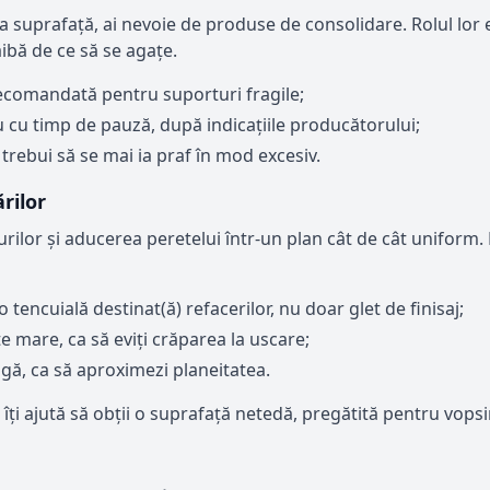
a suprafață, ai nevoie de produse de consolidare. Rolul lor 
aibă de ce să se agațe.
recomandată pentru suporturi fragile;
 cu timp de pauză, după indicațiile producătorului;
trebui să se mai ia praf în mod excesiv.
rilor
lor și aducerea peretelui într-un plan cât de cât uniform. Nu
tencuială destinat(ă) refacerilor, nu doar glet de finisaj;
e mare, ca să eviți crăparea la uscare;
ngă, ca să aproximezi planeitatea.
j îți ajută să obții o suprafață netedă, pregătită pentru vopsir