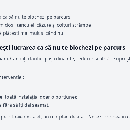
a ca să nu te blochezi pe parcurs
icioși, tencuieli căzute și colțuri strâmbe
ă plătești mai mult și când nu
ești lucrarea ca să nu te blochezi pe parcurs
bani. Când îți clarifici pașii dinainte, reduci riscul să te opreș
ntervenției:
, toată instalația, doar o porțiune);
 fără să îți dai seama).
 pe o foaie de caiet, un mic plan de atac. Notezi ordinea în c