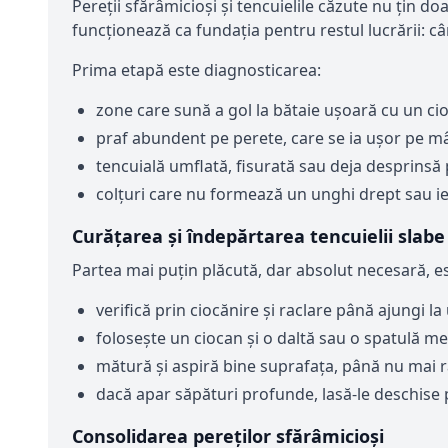
Pereții sfărâmicioși și tencuielile căzute nu țin do
funcționează ca fundația pentru restul lucrării: cân
Prima etapă este diagnosticarea:
zone care sună a gol la bătaie ușoară cu un ci
praf abundent pe perete, care se ia ușor pe m
tencuială umflată, fisurată sau deja desprinsă 
colțuri care nu formează un unghi drept sau ies/
Curățarea și îndepărtarea tencuielii slabe
Partea mai puțin plăcută, dar absolut necesară, 
verifică prin ciocănire și raclare până ajungi la
folosește un ciocan și o daltă sau o spatulă me
mătură și aspiră bine suprafața, până nu mai r
dacă apar săpături profunde, lasă-le deschise p
Consolidarea pereților sfărâmicioși