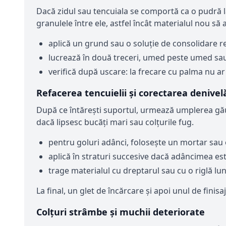
Dacă zidul sau tencuiala se comportă ca o pudră l
granulele între ele, astfel încât materialul nou să 
aplică un grund sau o soluție de consolidare 
lucrează în două treceri, umed peste umed sau
verifică după uscare: la frecare cu palma nu ar 
Refacerea tencuielii și corectarea denivelă
După ce întărești suportul, urmează umplerea găuri
dacă lipsesc bucăți mari sau colțurile fug.
pentru goluri adânci, folosește un mortar sau o 
aplică în straturi succesive dacă adâncimea est
trage materialul cu dreptarul sau cu o riglă lu
La final, un glet de încărcare și apoi unul de finisa
Colțuri strâmbe și muchii deteriorate