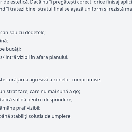
ar de estetică. Dacă nu îi pregătești corect, orice finisaj a
d îl tratezi bine, stratul final se așază uniform și rezistă ma
ocan sau cu degetele;
ână;
pe bucăți;
 intră vizibil în afara planului.
este curățarea agresivă a zonelor compromise.
 un strat tare, care nu mai sună a go;
talică solidă pentru desprindere;
ămâne praf vizibil;
ână stabiliți soluția de umplere.