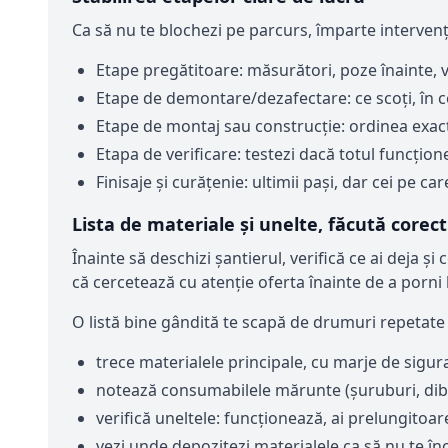
Ca să nu te blochezi pe parcurs, împarte intervenția
Etape pregătitoare: măsurători, poze înainte, ver
Etape de demontare/dezafectare: ce scoți, în ce
Etape de montaj sau construcție: ordinea exactă
Etapa de verificare: testezi dacă totul funcțione
Finisaje și curățenie: ultimii pași, dar cei pe c
Lista de materiale și unelte, făcută corect
Înainte să deschizi șantierul, verifică ce ai deja și
că cercetează cu atenție oferta înainte de a porni
O listă bine gândită te scapă de drumuri repetate l
trece materialele principale, cu marje de sigura
notează consumabilele mărunte (șuruburi, dibl
verifică uneltele: funcționează, ai prelungitoar
vezi unde depozitezi materialele ca să nu te înc