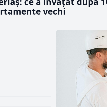
riaș: ce a învățat după 1
artamente vechi