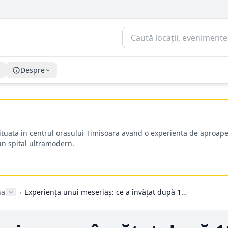
Despre
situata in centrul orasului Timisoara avand o experienta de aproape
-un spital ultramodern.
na
›
Experiența unui meseriaș: ce a învățat după 10 ani de montat plăci de gips carton în apartamente vechi