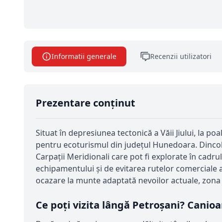
Informatii generale
Recenzii utilizatori
Prezentare conținut
Situat în depresiunea tectonică a Văii Jiului, la p
pentru ecoturismul din județul Hunedoara. Dincolo
Carpații Meridionali care pot fi explorate în cadr
echipamentului și de evitarea rutelor comerciale a
ocazare la munte adaptată nevoilor actuale, zona o
Ce poți vizita lângă Petroșani? Cani