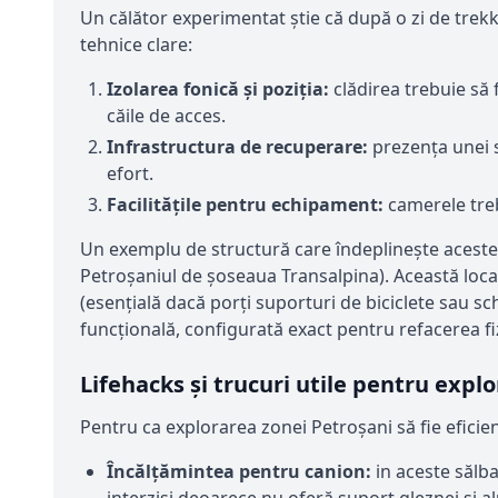
Un călător experimentat știe că după o zi de trekk
tehnice clare:
Izolarea fonică și poziția:
clădirea trebuie să 
căile de acces.
Infrastructura de recuperare:
prezența unei s
efort.
Facilitățile pentru echipament:
camerele treb
Un exemplu de structură care îndeplinește aceste 
Petroșaniul de șoseaua Transalpina). Această loca
(esențială dacă porți suporturi de biciclete sau sc
funcțională, configurată exact pentru refacerea fiz
Lifehacks și trucuri utile pentru explor
Pentru ca explorarea zonei Petroșani să fie eficientă
Încălțămintea pentru canion:
in aceste sălba
interziși deoarece nu oferă suport gleznei și 