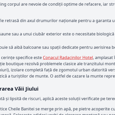
ing corpul are nevoie de condiții optime de refacere, iar str
fie retrasă din axul drumurilor naționale pentru a garanta
aune sau a unui ciubăr exterior este o necesitate biologică
uie să aibă balcoane sau spații dedicate pentru aerisirea bo
cerințe specifice este
Conacul Radacinilor Hotel
, amplasat 
ție boutique rezolvă problemele clasice ale tranzitului mo
hiuri), izolare completă față de zgomotul urban datorită ver
ică a turiștilor de munte. O astfel de cazare la munte reprezi
area Văii Jiului
 și lipsită de riscuri, aplică aceste soluții verificate pe tere
tice Cheile Banitei se merge prin apă, pe pietre acoperite cu
alunecă. Folosește adidași vechi de alergare montană sau pan