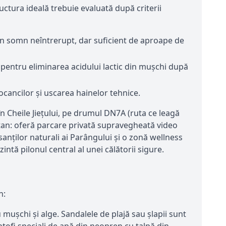
uctura ideală trebuie evaluată după criterii
 un somn neîntrerupt, dar suficient de aproape de
 pentru eliminarea acidului lactic din mușchi după
cancilor și uscarea hainelor tehnice.
în Cheile Jiețului, pe drumul DN7A (ruta ce leagă
ntan: oferă parcare privată supravegheată video
sanților naturali ai Parângului și o zonă wellness
ntă pilonul central al unei călătorii sigure.
n:
 mușchi și alge. Sandalele de plajă sau șlapii sunt
tofi speciali de apă din neopren cu talpă din