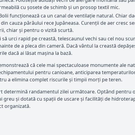
meabilă cu șosete de schimb și un prosop textil mic.
olii funcționează ca un canal de ventilație natural. Chiar da
in cauza pârâului rece Jupâneasa. Curenții de aer cresc senz
i, chiar și pentru o vizită scurtă.
 să urci rapid pe creastă, telescaunul vechi sau cel nou scur
înainte de a pleca din cameră. Dacă vântul la creastă depășe
ile dacă ai lăsat mașina la bază.
 demonstrează că cele mai spectaculoase monumente ale naturi
 echipamentului pentru canioane, anticiparea temperaturilor 
ntru a elimina complet riscurile și timpii morți pe teren.
 efort determină randamentul zilei următoare. Optând pentru
i greu și dotată cu spații de uscare și facilități de hidroter
ct organizată.