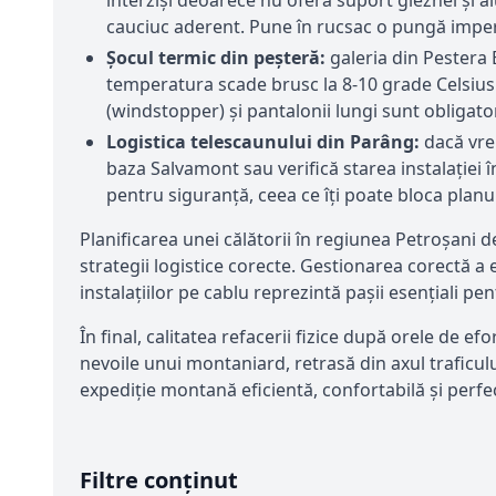
cauciuc aderent. Pune în rucsac o pungă imper
Șocul termic din peșteră:
galeria din Pestera B
temperatura scade brusc la 8-10 grade Celsius d
(windstopper) și pantalonii lungi sunt obligatori
Logistica telescaunului din Parâng:
dacă vrei
baza Salvamont sau verifică starea instalației 
pentru siguranță, ceea ce îți poate bloca planur
Planificarea unei călătorii în regiunea Petroșani
strategii logistice corecte. Gestionarea corectă a
instalațiilor pe cablu reprezintă pașii esențiali pe
În final, calitatea refacerii fizice după orele de
nevoile unui montaniard, retrasă din axul traficulu
expediție montană eficientă, confortabilă și perfe
Filtre conținut