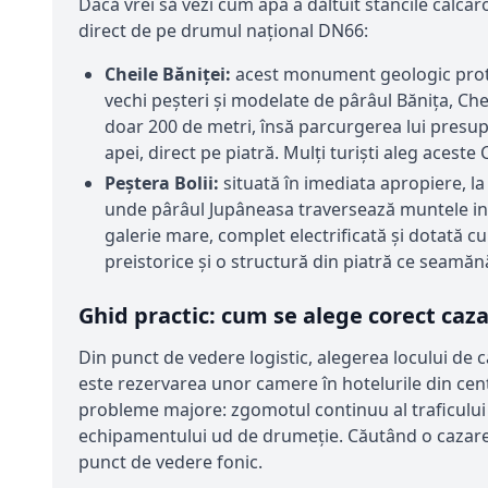
Dacă vrei să vezi cum apa a dăltuit stâncile calca
direct de pe drumul național DN66:
Cheile Băniței:
acest monument geologic protej
vechi peșteri și modelate de pârâul Bănița, Che
doar 200 de metri, însă parcurgerea lui presup
apei, direct pe piatră. Mulți turiști aleg aceste 
Peștera Bolii:
situată în imediata apropiere, la
unde pârâul Jupâneasa traversează muntele inte
galerie mare, complet electrificată și dotată cu 
preistorice și o structură din piatră ce seamăn
Ghid practic: cum se alege corect ca
Din punct de vedere logistic, alegerea locului de ca
este rezervarea unor camere în hotelurile din cent
probleme majore: zgomotul continuu al traficului g
echipamentului ud de drumeție. Căutând o cazare
punct de vedere fonic.