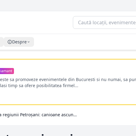
Despre
iamant
oreste sa promoveze evenimentele din Bucuresti si nu numai, sa pun
lasi timp sa ofere posibilitatea firmel...
Explorarea regiunii Petroșani: canioane ascunse, peșteri inundate și secretele Văii Jiului