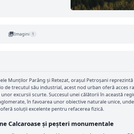
Imagini
1
oalele Munților Parâng și Retezat, orașul Petroșani reprezint
 de trecutul său industrial, acest nod urban oferă acces ra
ul unor excursii scurte. Succesul unei călătorii în această r
glomerate, în favoarea unor obiective naturale unice, unde 
feră soluții excelente pentru refacerea fizică.
oane Calcaroase și peșteri monumentale