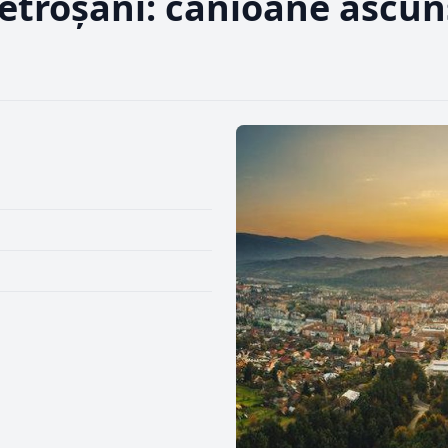
Petroșani: canioane ascun
i