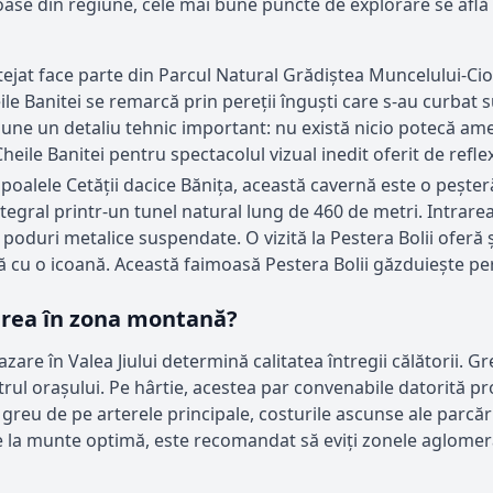
roase din regiune, cele mai bune puncte de explorare se află 
at face parte din Parcul Natural Grădiștea Muncelului-Cio
ile Banitei se remarcă prin pereții înguști care s-au curbat
une un detaliu tehnic important: nu există nicio potecă amen
Cheile Banitei pentru spectacolul vizual inedit oferit de reflexi
 poalele Cetății dacice Bănița, această cavernă este o peșter
gral printr-un tunel natural lung de 460 de metri. Intrarea
poduri metalice suspendate. O vizită la Pestera Bolii oferă și 
ă cu o icoană. Această faimoasă Pestera Bolii găzduiește peri
zarea în zona montană?
zare în Valea Jiului determină calitatea întregii călătorii. G
rul orașului. Pe hârtie, acestea par convenabile datorită pro
reu de pe arterele principale, costurile ascunse ale parcări
 la munte optimă, este recomandat să eviți zonele aglomer