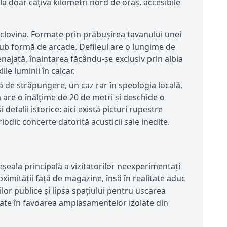
la doar câțiva kilometri nord de oraș, accesibile
clovina. Formate prin prăbușirea tavanului unei
 sub formă de arcade. Defileul are o lungime de
ajată, înaintarea făcându-se exclusiv prin albia
ile luminii în calcar.
ă de străpungere, un caz rar în speologia locală,
 are o înălțime de 20 de metri și deschide o
detalii istorice: aici există picturi rupestre
odic concerte datorită acusticii sale inedite.
reșeala principală a vizitatorilor neexperimentați
ximității față de magazine, însă în realitate aduc
lor publice și lipsa spațiului pentru uscarea
ate în favoarea amplasamentelor izolate din