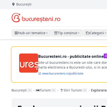
București
Hub-uri tematice
Tip conținut
Categorii
Bucuresteni.ro - publicitate online
D
Site-ul bucuresteni.ro este un site care d
harta electronica a Bucuresti-ului, si in ace
www.bucuresteni.ro/publicitate
București
›
Turism
›
Stiri Turism
›