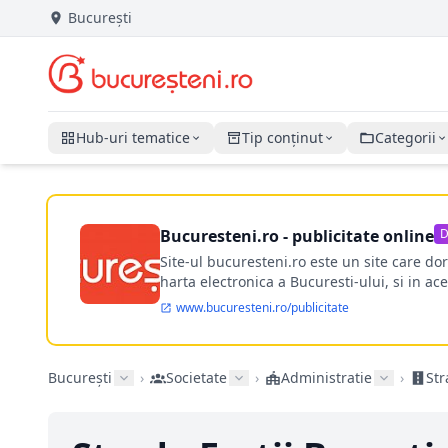
București
Hub-uri tematice
Tip conținut
Categorii
Bucuresteni.ro - publicitate online
D
Site-ul bucuresteni.ro este un site care d
harta electronica a Bucuresti-ului, si in ace
www.bucuresteni.ro/publicitate
București
›
Societate
›
Administratie
›
Str