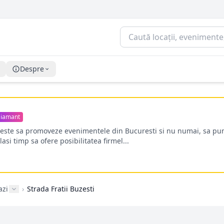
Despre
iamant
oreste sa promoveze evenimentele din Bucuresti si nu numai, sa pun
lasi timp sa ofere posibilitatea firmel...
azi
›
Strada Fratii Buzesti