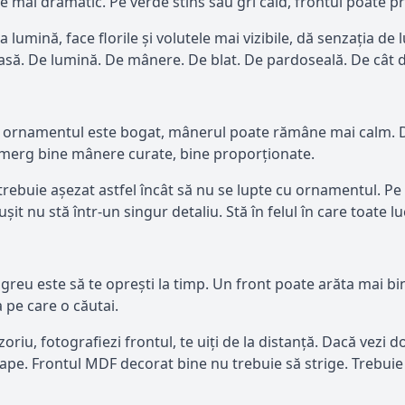
mai dramatic. Pe verde stins sau gri cald, frontul poate pri
a lumină, face florile și volutele mai vizibile, dă senzația 
 casă. De lumină. De mânere. De blat. De pardoseală. De cât
l
ă ornamentul este bogat, mânerul poate rămâne mai calm. 
, merg bine mânere curate, bine proporționate.
rebuie așezat astfel încât să nu se lupte cu ornamentul. Pe o
t nu stă într-un singur detaliu. Stă în felul în care toate lu
reu este să te oprești la timp. Un front poate arăta mai bine 
 pe care o căutai.
riu, fotografiezi frontul, te uiți de la distanță. Dacă vezi d
pe. Frontul MDF decorat bine nu trebuie să strige. Trebuie 