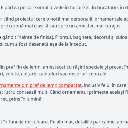
partea pe care omul o vede în fiecare zi. În bucătărie, în dre
ar când proiectul cere o notă mai personală, ornamentele a
, spre o zonă mai clasică sau spre un amestec mai curajos.
gândit înainte de finisaj. Frontul, bagheta, decorul și culo
a și cum a fost desenată așa de la început.
e din praf fin de lemn, amestecat cu rășini speciale și presat
, volute, colțare, capiteluri sau decoruri centrale.
rnamente din praf de lemn compactat
, inclusiv felul în car
t lucru contează mult. Când ornamentul primește același fini
ret, prins în lumină.
 în funcție de culoare. Pe alb mat, detaliile par calme, apro