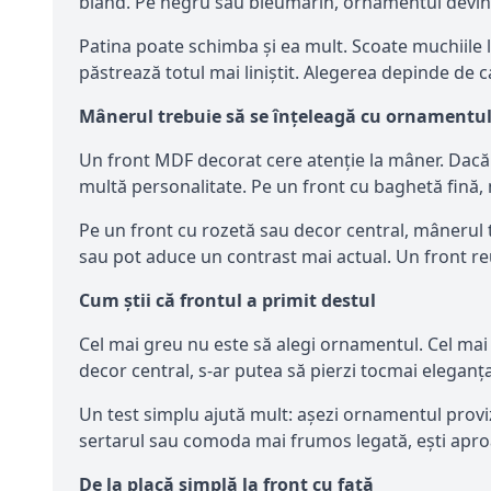
blând. Pe negru sau bleumarin, ornamentul devine 
Patina poate schimba și ea mult. Scoate muchiile l
păstrează totul mai liniștit. Alegerea depinde de
Mânerul trebuie să se înțeleagă cu ornamentu
Un front MDF decorat cere atenție la mâner. Dac
multă personalitate. Pe un front cu baghetă fină
Pe un front cu rozetă sau decor central, mânerul t
sau pot aduce un contrast mai actual. Un front reuși
Cum știi că frontul a primit destul
Cel mai greu nu este să alegi ornamentul. Cel mai g
decor central, s-ar putea să pierzi tocmai eleganța
Un test simplu ajută mult: așezi ornamentul provizo
sertarul sau comoda mai frumos legată, ești aproa
De la placă simplă la front cu față