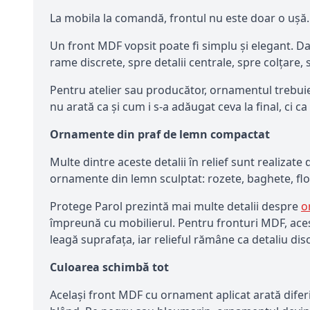
La mobila la comandă, frontul nu este doar o ușă. E 
Un front MDF vopsit poate fi simplu și elegant. D
rame discrete, spre detalii centrale, spre colțare
Pentru atelier sau producător, ornamentul trebuie 
nu arată ca și cum i s-a adăugat ceva la final, ci c
Ornamente din praf de lemn compactat
Multe dintre aceste detalii în relief sunt realizat
ornamente din lemn sculptat: rozete, baghete, flori
Protege Parol prezintă mai multe detalii despre
o
împreună cu mobilierul. Pentru fronturi MDF, aces
leagă suprafața, iar relieful rămâne ca detaliu disc
Culoarea schimbă tot
Același front MDF cu ornament aplicat arată diferit