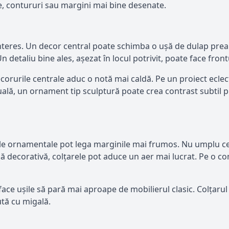
e, contururi sau margini mai bine desenate.
interes. Un decor central poate schimba o ușă de dulap prea
Un detaliu bine ales, așezat în locul potrivit, poate face fron
ecorurile centrale aduc o notă mai caldă. Pe un proiect eclec
uală, un ornament tip sculptură poate crea contrast subtil 
le ornamentale pot lega marginile mai frumos. Nu umplu cent
ă decorativă, colțarele pot aduce un aer mai lucrat. Pe o co
t face ușile să pară mai aproape de mobilierul clasic. Colțar
ută cu migală.