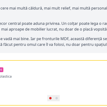
 cere mai multă căldură, mai mult relief, mai multă persona
or central poate aduna privirea. Un colțar poate lega o ra
 mai aproape de mobilier lucrat, nu doar de o placă vopsită
adă mai bine. Iar pe fronturile MDF, această diferență se v
ă făcut pentru omul care îl va folosi, nu doar pentru spațiul 
nt
plastica