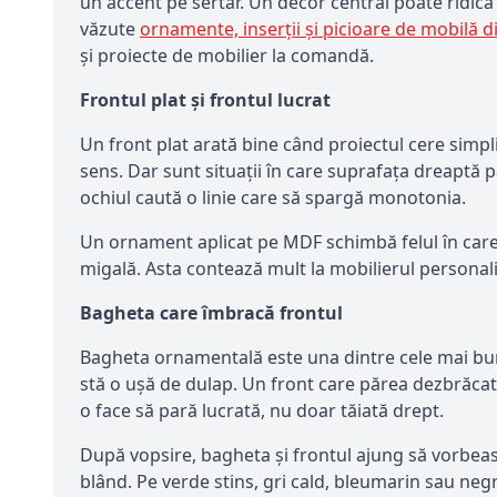
un accent pe sertar. Un decor central poate ridica
văzute
ornamente, inserții și picioare de mobilă 
și proiecte de mobilier la comandă.
Frontul plat și frontul lucrat
Un front plat arată bine când proiectul cere simpl
sens. Dar sunt situații în care suprafața dreaptă 
ochiul caută o linie care să spargă monotonia.
Un ornament aplicat pe MDF schimbă felul în care 
migală. Asta contează mult la mobilierul personali
Bagheta care îmbracă frontul
Bagheta ornamentală este una dintre cele mai bun
stă o ușă de dulap. Un front care părea dezbrăcat 
o face să pară lucrată, nu doar tăiată drept.
După vopsire, bagheta și frontul ajung să vorbească
blând. Pe verde stins, gri cald, bleumarin sau negr