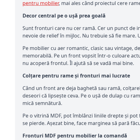
pentru mobilier
, mai ales când proiectul cere ram
Decor central pe o ușă prea goală
Sunt fronturi care nu cer ramă. Cer un punct de 
nevoie de relief în mijloc. Nu trebuie să fie mare. 
Pe mobilier cu aer romantic, clasic sau vintage, d
memorabilă. Pe un front vopsit într-o culoare act
nu acoperă frontul. Îl ajută să se vadă mai bine.
Colțare pentru rame și fronturi mai lucrate
Când un front are deja baghetă sau ramă, colțare
deseori că lipsește ceva. Pe o ușă de dulap cu ram
mică semnătură.
Pe o vitrină MDF, pot îmblânzi liniile drepte și po
se pierde. Așezat bine, face marginea să pară făc
Fronturi MDF pentru mobilier la comandă