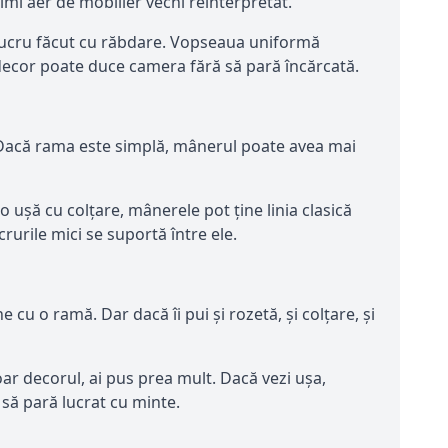
mi aer de mobilier vechi reinterpretat.
de lucru făcut cu răbdare. Vopseaua uniformă
 decor poate duce camera fără să pară încărcată.
Dacă rama este simplă, mânerul poate avea mai
 ușă cu colțare, mânerele pot ține linia clasică
crurile mici se suportă între ele.
cu o ramă. Dar dacă îi pui și rozetă, și colțare, și
oar decorul, ai pus prea mult. Dacă vezi ușa,
să pară lucrat cu minte.