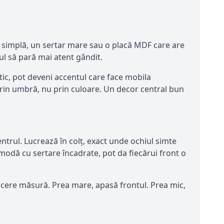
 simplă, un sertar mare sau o placă MDF care are
tul să pară mai atent gândit.
tic, pot deveni accentul care face mobila
prin umbră, nu prin culoare. Un decor central bun
rul. Lucrează în colț, exact unde ochiul simte
modă cu sertare încadrate, pot da fiecărui front o
ul cere măsură. Prea mare, apasă frontul. Prea mic,