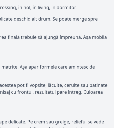
ssing, în hol, în living, în dormitor.
plicate deschid alt drum. Se poate merge spre
area finală trebuie să ajungă împreună. Așa mobila
 în matrițe. Așa apar formele care amintesc de
e acestea pot fi vopsite, lăcuite, ceruite sau patinate
saj cu frontul, rezultatul pare întreg. Culoarea
ape delicate. Pe crem sau greige, relieful se vede