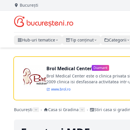
București
Hub-uri tematice
Tip conținut
Categorii
Brol Medical Center
Diamant
Brol Medical Center este o clinica privata 
2009 clinica isi desfasoara activitatea intr
www.brol.ro
București
›
Casa si Gradina
›
Stiri casa si gradi