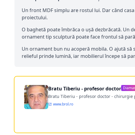
Un front MDF simplu are rostul lui. Dar când casa
proiectului.
O baghetă poate îmbrăca o ușă dezbrăcată. Un dec
ornament tip sculptură poate face frontul să pară
Un ornament bun nu acoperă mobila. O ajută să se v
relieful prinde lumină, iar mobilierul începe să par
Bratu Tiberiu - profesor doctor
Diama
Bratu Tiberiu - profesor doctor - chirurgie 
www.brol.ro