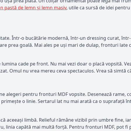
 o ușă prea plată. Un colțar ornamental poate lega mai frumo
din pastă de lemn și lemn masiv
, utile ca sursă de idei pentr
itate. Într-o bucătărie modernă, într-un dressing curat, într
pare prea goală. Mai ales pe uși mari de dulap, fronturi late
lumina cade pe front. Nu mai vezi doar o placă vopsită. Vez
zat. Omul nu vrea mereu ceva spectaculos. Vrea să simtă că f
e alegeri pentru fronturi MDF vopsite. Desenează rame, con
primește o linie. Sertarul lat nu mai arată ca o suprafață î
 aceeași limbă. Relieful rămâne vizibil prin umbre fine, iar
u, linia capătă mai multă forță. Pentru fronturi MDF, pot fi p