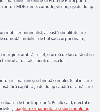
s marginile. În online-ul Protege Parol pot fi
u fronturi MDF, rame, comode, vitrine, uși de dulap
-un mobilier minimalist, această simplitate are
 de comodă, mobilier de hol sau corpuri înalte,
i margine, umbră, relief, o urmă de lucru făcut cu
rontul a fost ales pentru casa lui.
tururi, margini și schimbă complet felul în care
ntinsă fără capăt. Ușa de dulap capătă o ramă care
 culoarea le ține împreună. Pe alb cald, efectul e
rivite și
baghete ornamentale și șipci moulding