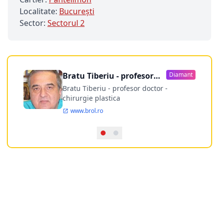
Localitate:
Bucureşti
Sector:
Sectorul 2
Bratu Tiberiu - profesor
Diamant
doctor
Bratu Tiberiu - profesor doctor -
chirurgie plastica
www.brol.ro