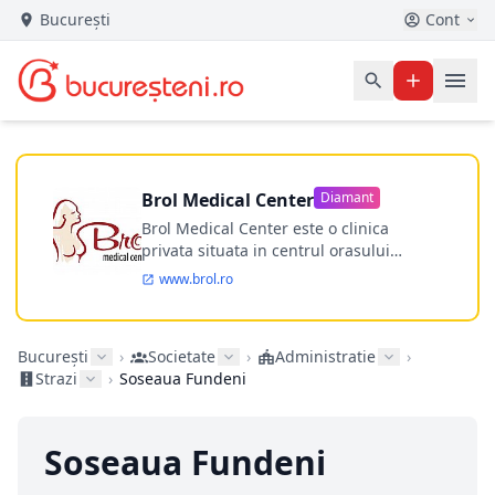
București
Cont
Brol Medical Center
Diamant
Brol Medical Center este o clinica
privata situata in centrul orasului
Timisoara avand o experienta de
www.brol.ro
aproape 21 de ani in chirurgia estetica.
Incepand din anul 2009 clinica isi
desfasoara activitatea intr-un spital
București
›
Societate
›
Administratie
›
ultramodern.
Strazi
›
Soseaua Fundeni
Soseaua Fundeni