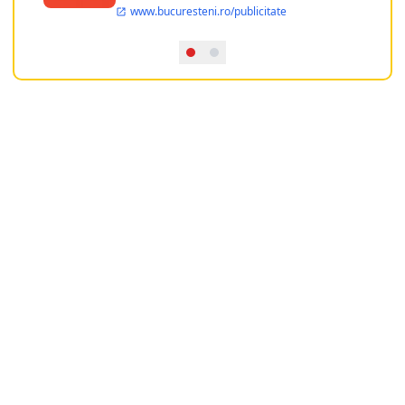
Bucuresti si nu numai, sa puna la
www.bucuresteni.ro/publicitate
dispozitia utilizatorului cea mai
performanta harta electronica a
Bucuresti-ului, si in acelasi timp sa
ofere posibilitatea firmel...