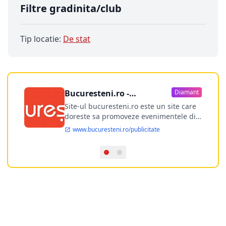
Filtre gradinita/club
Tip locatie:
De stat
Bucuresteni.ro -
Diamant
publicitate online
Site-ul bucuresteni.ro este un site care
doreste sa promoveze evenimentele din
Bucuresti si nu numai, sa puna la
www.bucuresteni.ro/publicitate
dispozitia utilizatorului cea mai
performanta harta electronica a
Bucuresti-ului, si in acelasi timp sa
ofere posibilitatea firmel...