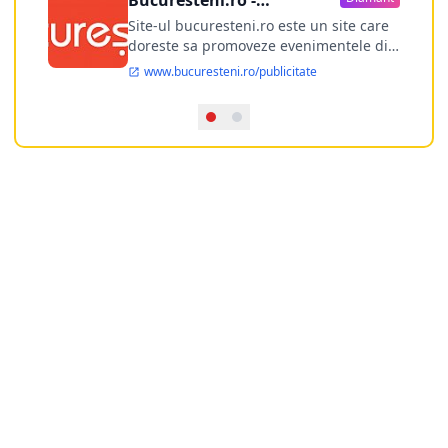
publicitate online
Site-ul bucuresteni.ro este un site care
doreste sa promoveze evenimentele din
Bucuresti si nu numai, sa puna la
www.bucuresteni.ro/publicitate
dispozitia utilizatorului cea mai
performanta harta electronica a
Bucuresti-ului, si in acelasi timp sa
ofere posibilitatea firmel...