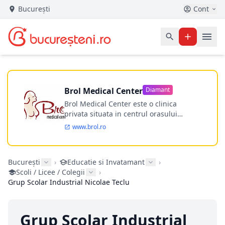
București
Cont
Brol Medical Center
Diamant
Brol Medical Center este o clinica
privata situata in centrul orasului
Timisoara avand o experienta de
www.brol.ro
aproape 21 de ani in chirurgia estetica.
Incepand din anul 2009 clinica isi
desfasoara activitatea intr-un spital
București
›
Educatie si Invatamant
›
ultramodern.
Scoli / Licee / Colegii
›
Grup Scolar Industrial Nicolae Teclu
Grup Scolar Industrial