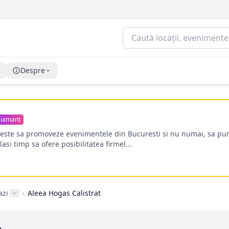
Despre
iamant
oreste sa promoveze evenimentele din Bucuresti si nu numai, sa pun
lasi timp sa ofere posibilitatea firmel...
azi
›
Aleea Hogas Calistrat