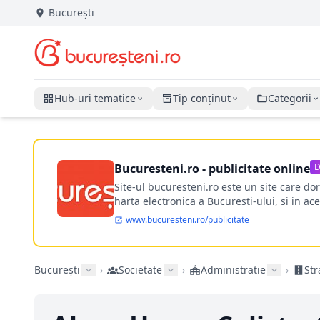
București
Hub-uri tematice
Tip conținut
Categorii
Bucuresteni.ro - publicitate online
D
Site-ul bucuresteni.ro este un site care d
harta electronica a Bucuresti-ului, si in ace
www.bucuresteni.ro/publicitate
București
›
Societate
›
Administratie
›
Str