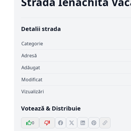
Strada Ienachita Va
Detalii strada
Categorie
Adresă
Adăugat
Modificat
Vizualizări
Votează & Distribuie
0