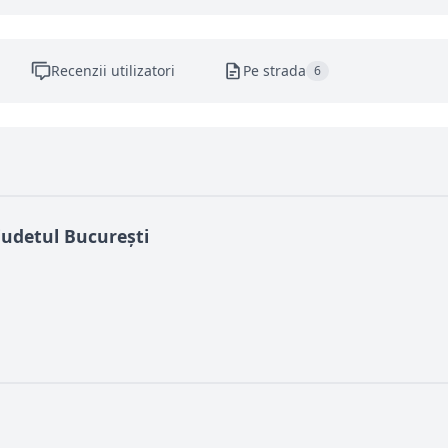
Recenzii utilizatori
Pe strada
6
judetul București