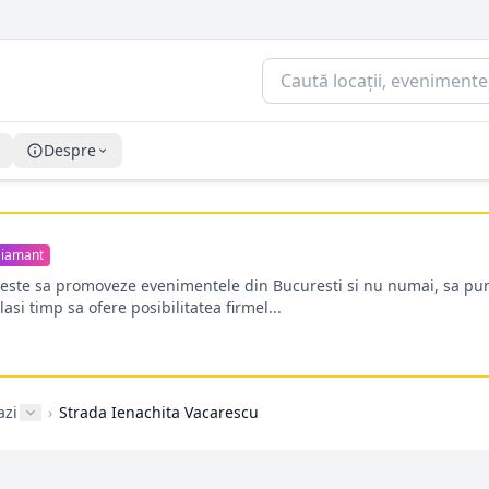
Despre
iamant
oreste sa promoveze evenimentele din Bucuresti si nu numai, sa pun
lasi timp sa ofere posibilitatea firmel...
azi
›
Strada Ienachita Vacarescu