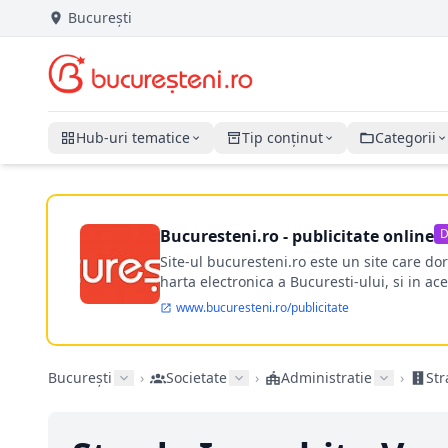
București
Hub-uri tematice
Tip conținut
Categorii
Bucuresteni.ro - publicitate online
D
Site-ul bucuresteni.ro este un site care d
harta electronica a Bucuresti-ului, si in ace
www.bucuresteni.ro/publicitate
București
›
Societate
›
Administratie
›
Str