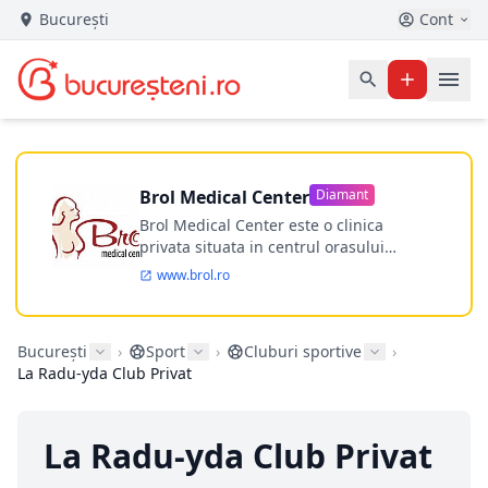
București
Cont
Brol Medical Center
Diamant
Brol Medical Center este o clinica
privata situata in centrul orasului
Timisoara avand o experienta de
www.brol.ro
aproape 21 de ani in chirurgia estetica.
Incepand din anul 2009 clinica isi
desfasoara activitatea intr-un spital
București
›
Sport
›
Cluburi sportive
›
ultramodern.
La Radu-yda Club Privat
La Radu-yda Club Privat