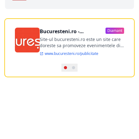
Bucuresteni.ro -
Diamant
publicitate online
Site-ul bucuresteni.ro este un site care
doreste sa promoveze evenimentele din
Bucuresti si nu numai, sa puna la
www.bucuresteni.ro/publicitate
dispozitia utilizatorului cea mai
performanta harta electronica a
Bucuresti-ului, si in acelasi timp sa
ofere posibilitatea firmel...