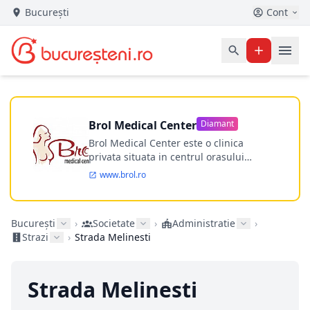
București
Cont
Brol Medical Center
Diamant
Brol Medical Center este o clinica
privata situata in centrul orasului
Timisoara avand o experienta de
www.brol.ro
aproape 21 de ani in chirurgia estetica.
Incepand din anul 2009 clinica isi
desfasoara activitatea intr-un spital
București
›
Societate
›
Administratie
›
ultramodern.
Strazi
›
Strada Melinesti
Strada Melinesti