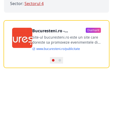
Sector:
Sectorul 4
Bucuresteni.ro -
Diamant
publicitate online
Site-ul bucuresteni.ro este un site care
doreste sa promoveze evenimentele din
Bucuresti si nu numai, sa puna la
www.bucuresteni.ro/publicitate
dispozitia utilizatorului cea mai
performanta harta electronica a
Bucuresti-ului, si in acelasi timp sa
ofere posibilitatea firmel...