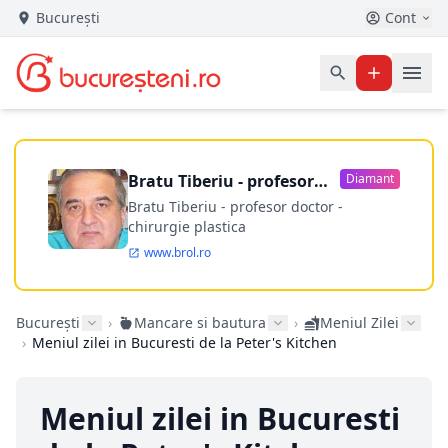
București
Cont
Bratu Tiberiu - profesor
Diamant
doctor
Bratu Tiberiu - profesor doctor -
chirurgie plastica
www.brol.ro
București
›
Mancare si bautura
›
Meniul Zilei
›
Meniul zilei in Bucuresti de la Peter's Kitchen
Meniul zilei in Bucuresti