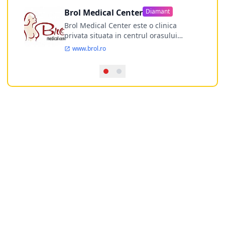
Brol Medical Center
Diamant
Brol Medical Center este o clinica
privata situata in centrul orasului
Timisoara avand o experienta de
www.brol.ro
aproape 21 de ani in chirurgia estetica.
Incepand din anul 2009 clinica isi
desfasoara activitatea intr-un spital
ultramodern.