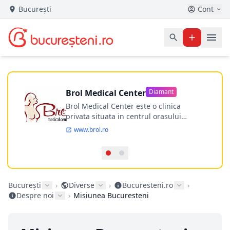
București
Cont
Brol Medical Center
Diamant
Brol Medical Center este o clinica
privata situata in centrul orasului
Timisoara avand o experienta de
www.brol.ro
aproape 21 de ani in chirurgia estetica.
Incepand din anul 2009 clinica isi
desfasoara activitatea intr-un spital
ultramodern.
București
›
Diverse
›
Bucuresteni.ro
›
Despre noi
›
Misiunea Bucuresteni