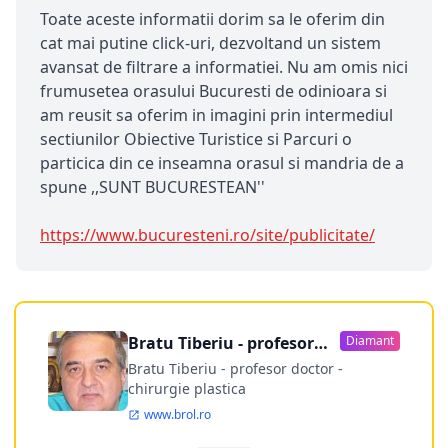
Toate aceste informatii dorim sa le oferim din
cat mai putine click-uri, dezvoltand un sistem
avansat de filtrare a informatiei. Nu am omis nici
frumusetea orasului Bucuresti de odinioara si
am reusit sa oferim in imagini prin intermediul
sectiunilor Obiective Turistice si Parcuri o
particica din ce inseamna orasul si mandria de a
spune ,,SUNT BUCURESTEAN''
https://www.bucuresteni.ro/site/publicitate/
Bratu Tiberiu - profesor
Diamant
doctor
Bratu Tiberiu - profesor doctor -
chirurgie plastica
www.brol.ro