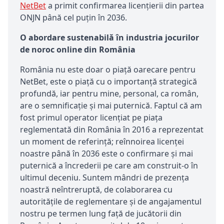
NetBet
a primit confirmarea licențierii din partea
ONJN până cel puțin în 2036.
O abordare sustenabilă în industria jocurilor
de noroc online din România
România nu este doar o piață oarecare pentru
NetBet, este o piață cu o importanță strategică
profundă, iar pentru mine, personal, ca român,
are o semnificație și mai puternică. Faptul că am
fost primul operator licențiat pe piața
reglementată din România în 2016 a reprezentat
un moment de referință; reînnoirea licenței
noastre până în 2036 este o confirmare și mai
puternică a încrederii pe care am construit-o în
ultimul deceniu. Suntem mândri de prezența
noastră neîntreruptă, de colaborarea cu
autoritățile de reglementare și de angajamentul
nostru pe termen lung față de jucătorii din