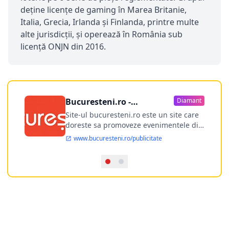
deține licențe de gaming în Marea Britanie,
Italia, Grecia, Irlanda și Finlanda, printre multe
alte jurisdicții, și operează în România sub
licență ONJN din 2016.
Bucuresteni.ro -
Diamant
publicitate online
Site-ul bucuresteni.ro este un site care
doreste sa promoveze evenimentele din
Bucuresti si nu numai, sa puna la
www.bucuresteni.ro/publicitate
dispozitia utilizatorului cea mai
performanta harta electronica a
Bucuresti-ului, si in acelasi timp sa
ofere posibilitatea firmel...