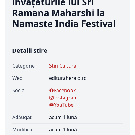
învățăturile lui Sri
Ramana Maharshi la
Namaste India Festival
Detalii stire
Categorie
Stiri Cultura
Web
edituraherald.ro
Social
Facebook
Instagram
YouTube
Adăugat
acum 1 lună
Modificat
acum 1 lună