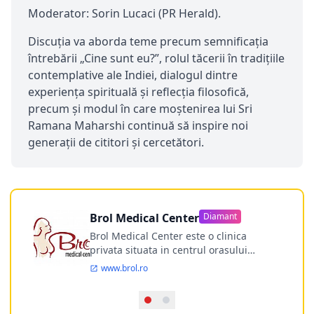
Moderator: Sorin Lucaci (PR Herald).
Discuția va aborda teme precum semnificația
întrebării „Cine sunt eu?”, rolul tăcerii în tradițiile
contemplative ale Indiei, dialogul dintre
experiența spirituală și reflecția filosofică,
precum și modul în care moștenirea lui Sri
Ramana Maharshi continuă să inspire noi
generații de cititori și cercetători.
Brol Medical Center
Diamant
Brol Medical Center este o clinica
privata situata in centrul orasului
Timisoara avand o experienta de
www.brol.ro
aproape 21 de ani in chirurgia estetica.
Incepand din anul 2009 clinica isi
desfasoara activitatea intr-un spital