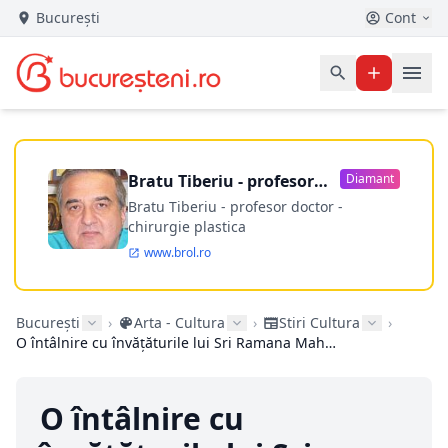
București
Cont
Bratu Tiberiu - profesor
Diamant
doctor
Bratu Tiberiu - profesor doctor -
chirurgie plastica
www.brol.ro
București
›
Arta - Cultura
›
Stiri Cultura
›
O întâlnire cu învățăturile lui Sri Ramana Maharshi la Namaste India Festival
O întâlnire cu