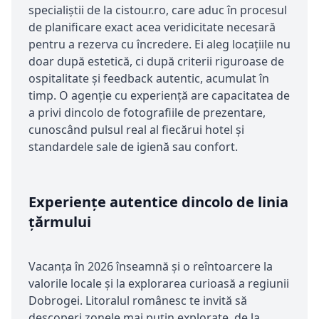
specialiștii de la cistour.ro, care aduc în procesul
de planificare exact acea veridicitate necesară
pentru a rezerva cu încredere. Ei aleg locațiile nu
doar după estetică, ci după criterii riguroase de
ospitalitate și feedback autentic, acumulat în
timp. O agenție cu experiență are capacitatea de
a privi dincolo de fotografiile de prezentare,
cunoscând pulsul real al fiecărui hotel și
standardele sale de igienă sau confort.
Experiențe autentice dincolo de linia
țărmului
Vacanța în 2026 înseamnă și o reîntoarcere la
valorile locale și la explorarea curioasă a regiunii
Dobrogei. Litoralul românesc te invită să
descoperi zonele mai puțin explorate, de la