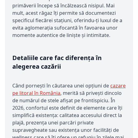
primăverii începe să încălzească nisipul. Mai
mult, acest răgaz îți permite să documentezi
specificul fiecărei stațiuni, oferindu-ți luxul de a
evita aglomerația sufocantă în favoarea unor
momente autentice de liniște și intimitate.
Detaliile care fac diferența în
alegerea cazării
Când pornești în căutarea unei opțiuni de
cazare
pe litoral în România
, merită să privești dincolo
de numărul de stele afișat pe frontispiciu. În
2026, confortul este definit de elemente care îți
simplifică existența: calitatea accesului direct la
plajă, prezența unei parcări private
supravegheate sau existența unor facilități de
wellness care să îți ofere un refugiu în zilele mai