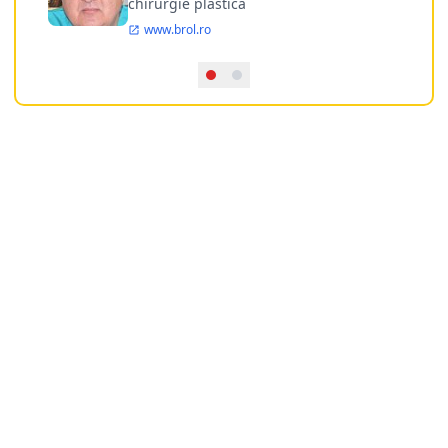
chirurgie plastica
www.brol.ro