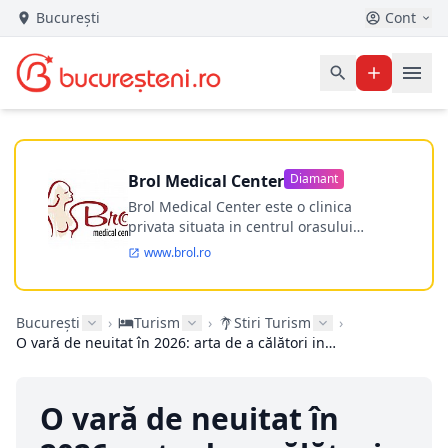
București
Cont
Brol Medical Center
Diamant
Brol Medical Center este o clinica
privata situata in centrul orasului
Timisoara avand o experienta de
www.brol.ro
aproape 21 de ani in chirurgia estetica.
Incepand din anul 2009 clinica isi
desfasoara activitatea intr-un spital
București
›
Turism
›
Stiri Turism
›
ultramodern.
O vară de neuitat în 2026: arta de a călători inteligent pe litoralul românesc
O vară de neuitat în