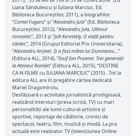
2011), “
55 de Ani de TVR în 55 de CONFESIUNI
” (cu
Liana Săndulescu și Iuliana Marciuc, Ed.
Biblioteca Bucureştilor, 2011), a biografiilor
“
Cornel Fugaru
” şi “
Alexandru Jula
” (Ed. Biblioteca
Bucureştilor, 2012), “
Alexandru Jula, Ultimul
romantic
”, 2013 şi “
Jolt Kerestely, O viaţă pentru
cântec”,
2014 (Grupul Editorial Pro Universitaria),
”
Alexandru Arșinel. Și a fost mâna lui Dumnezeu
…”
(Editura ALL, 2014), “
Iosif Ion Prunner. Trei generaţii
la Ateneul Român
” (Editura ALL, 2015), “DESTINE
CA-N FILME cu IULIANA MARCIUC” (2015) . Tot la
editura ALL are în pregătire cărtea dedicată
Mariei Dragomiroiu.
Desfășoară o activitate jurnalistică prodigioasă,
realizând interviuri (presa scrisă, TV) cu mari
personalităţi ale lumii cultural-artistice și
sportive, reportaje de călătorie, cronici de
spectacol, teatru, film, muzică şi modă. La pra
actuală este realizator TV (televiziunea Online