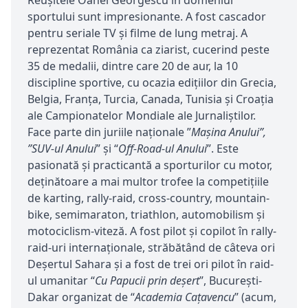
Reușitele Oanei Georgescu în domeniul
sportului sunt impresionante. A fost cascador
pentru seriale TV și filme de lung metraj. A
reprezentat România ca ziarist, cucerind peste
35 de medalii, dintre care 20 de aur, la 10
discipline sportive, cu ocazia ediţiilor din Grecia,
Belgia, Franţa, Turcia, Canada, Tunisia şi Croaţia
ale Campionatelor Mondiale ale Jurnaliştilor.
Face parte din juriile naționale ”
Mașina Anului”,
”SUV-ul Anului
” şi “
Off-Road-ul Anului
”. Este
pasionată şi practicantă a sporturilor cu motor,
deţinătoare a mai multor trofee la competiţiile
de karting, rally-raid, cross-country, mountain-
bike, semimaraton, triathlon, automobilism şi
motociclism-viteză. A fost pilot şi copilot în rally-
raid-uri internaționale, străbătând de câteva ori
Deşertul Sahara şi a fost de trei ori pilot în raid-
ul umanitar “
Cu Papucii prin deşert
”, Bucureşti-
Dakar organizat de “
Academia Caţavencu
” (acum,