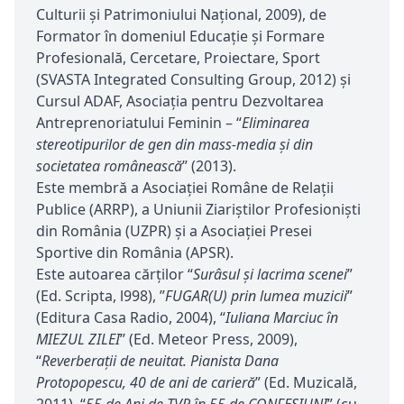
Culturii şi Patrimoniului Naţional, 2009), de
Formator în domeniul Educaţie şi Formare
Profesională, Cercetare, Proiectare, Sport
(SVASTA Integrated Consulting Group, 2012) şi
Cursul ADAF, Asociaţia pentru Dezvoltarea
Antreprenoriatului Feminin – “
Eliminarea
stereotipurilor de gen din mass-media şi din
societatea românească
” (2013).
Este membră a Asociaţiei Române de Relaţii
Publice (ARRP), a Uniunii Ziariștilor Profesioniști
din România (UZPR) şi a Asociaţiei Presei
Sportive din România (APSR).
Este autoarea cărţilor “
Surâsul şi lacrima scenei
”
(Ed. Scripta, l998), ”
FUGAR(U) prin lumea muzicii
”
(Editura Casa Radio, 2004), “
Iuliana Marciuc în
MIEZUL ZILEI
” (Ed. Meteor Press, 2009),
“
Reverberaţii de neuitat. Pianista Dana
Protopopescu, 40 de ani de carieră
” (Ed. Muzicală,