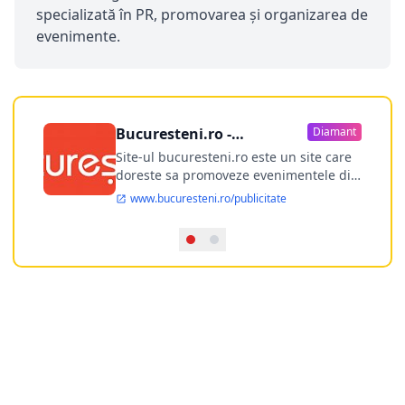
specializată în PR, promovarea şi organizarea de
evenimente.
Bucuresteni.ro -
Diamant
publicitate online
Site-ul bucuresteni.ro este un site care
doreste sa promoveze evenimentele din
Bucuresti si nu numai, sa puna la
www.bucuresteni.ro/publicitate
dispozitia utilizatorului cea mai
performanta harta electronica a
Bucuresti-ului, si in acelasi timp sa
ofere posibilitatea firmel...