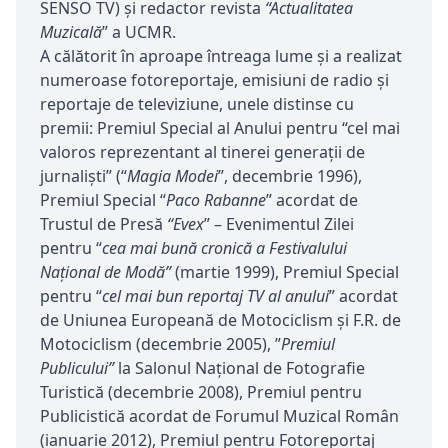
SENSO TV) şi redactor revista
“Actualitatea
Muzicală
” a UCMR.
A călătorit în aproape întreaga lume şi a realizat
numeroase fotoreportaje, emisiuni de radio şi
reportaje de televiziune, unele distinse cu
premii: Premiul Special al Anului pentru “cel mai
valoros reprezentant al tinerei generaţii de
jurnalişti” (“
Magia Modei
”, decembrie 1996),
Premiul Special “
Paco Rabanne
” acordat de
Trustul de Presă
“Evex
” – Evenimentul Zilei
pentru “
cea mai bună cronică a Festivalului
Naţional de Modă”
(martie 1999), Premiul Special
pentru “
cel mai bun reportaj TV al anului
” acordat
de Uniunea Europeană de Motociclism şi F.R. de
Motociclism (decembrie 2005), ”
Premiul
Publicului”
la Salonul Naţional de Fotografie
Turistică (decembrie 2008), Premiul pentru
Publicistică acordat de Forumul Muzical Român
(ianuarie 2012), Premiul pentru Fotoreportaj