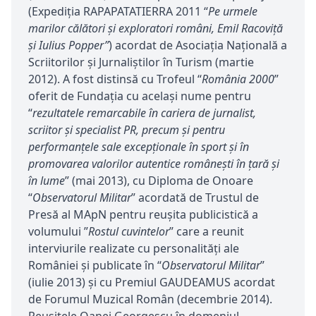
(Expediţia RAPAPATATIERRA 2011 “
Pe urmele
marilor călători şi exploratori români, Emil Racoviţă
şi Iulius Popper”
) acordat de Asociaţia Naţională a
Scriitorilor şi Jurnaliştilor în Turism (martie
2012). A fost distinsă cu Trofeul “
România 2000
”
oferit de Fundaţia cu acelaşi nume pentru
“
rezultatele remarcabile în cariera de jurnalist,
scriitor şi specialist PR, precum şi pentru
performanţele sale excepţionale în sport şi în
promovarea valorilor autentice româneşti în ţară şi
în lume
” (mai 2013), cu Diploma de Onoare
“
Observatorul Militar
” acordată de Trustul de
Presă al MApN pentru reuşita publicistică a
volumului ”
Rostul cuvintelor
” care a reunit
interviurile realizate cu personalităţi ale
României și publicate în “
Observatorul Militar
”
(iulie 2013) și cu Premiul GAUDEAMUS acordat
de Forumul Muzical Român (decembrie 2014).