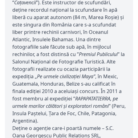
“
Caţavencii
”). Este instructor de scufundări,
deţine recordul naţional la scufundare în apă
liberă cu aparat autonom (84 m, Marea Roşie) și
este singura din România care s-a scufundat
liber printre rechinii carnivori, în Oceanul
Atlantic, Insulele Bahamas. Una dintre
fotografiile sale făcute sub apă, în mijlocul
rechinilor, a fost distinsă cu ”
Premiul Publicului
” la
Salonul Naţional de Fotografie Turistică. Alte
fotografii realizate cu ocazia participării la
expediţia „
Pe urmele civilizaţiei Maya”
, în Mexic,
Guatemala, Honduras, Belize s-au calificat în
finala ediţiei 2010 a aceluiaşi concurs. În 2011 a
fost membru al expediției ”
RAPAPATATIERRA, pe
urmele marilor călători și exploratori români
” (Peru,
Insula Paștelui, Țara de Foc, Chile, Patagonia,
Argentina).
Deţine o agenție care-i poartă numele – S.C.
Oana Georgescu Public Relations SRL,