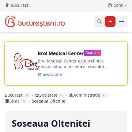
București
Cont
Brol Medical Center
Diamant
Brol Medical Center este o clinica
privata situata in centrul orasului
Timisoara avand o experienta de
www.brol.ro
aproape 21 de ani in chirurgia estetica.
Incepand din anul 2009 clinica isi
desfasoara activitatea intr-un spital
București
›
Societate
›
Administratie
›
ultramodern.
Strazi
›
Soseaua Oltenitei
Soseaua Oltenitei