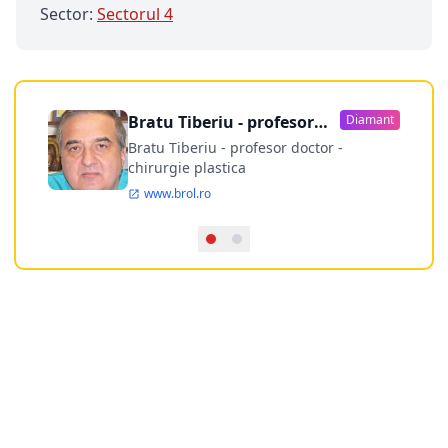
Sector:
Sectorul 4
Bratu Tiberiu - profesor
Diamant
doctor
Bratu Tiberiu - profesor doctor -
chirurgie plastica
www.brol.ro