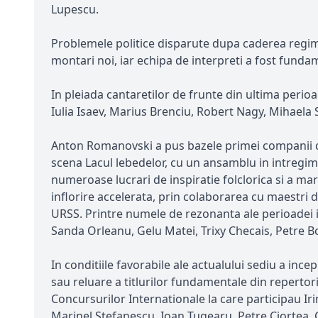
Lupescu.
Problemele politice disparute dupa caderea regimul
montari noi, iar echipa de interpreti a fost fundam
In pleiada cantaretilor de frunte din ultima perioa
Iulia Isaev, Marius Brenciu, Robert Nagy, Mihaela 
Anton Romanovski a pus bazele primei companii de 
scena Lacul lebedelor, cu un ansamblu in intregime
numeroase lucrari de inspiratie folclorica si a mar
inflorire accelerata, prin colaborarea cu maestri de
URSS. Printre numele de rezonanta ale perioadei i
Sanda Orleanu, Gelu Matei, Trixy Checais, Petre B
In conditiile favorabile ale actualului sediu a i
sau reluare a titlurilor fundamentale din repertoriu
Concursurilor Internationale la care participau Ir
Marinel Stefanescu, Ioan Tugearu, Petre Ciortea, C