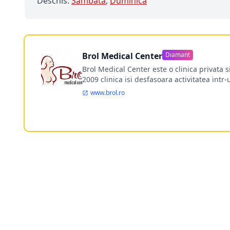
Deschis:
Sambata
,
Duminica
Brol Medical Center
Diamant
Brol Medical Center este o clinica privata 
2009 clinica isi desfasoara activitatea intr
www.brol.ro