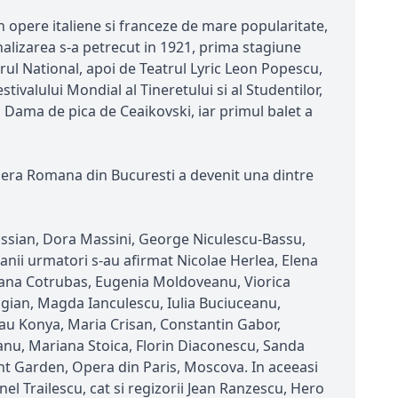
n opere italiene si franceze de mare popularitate,
onalizarea s-a petrecut in 1921, prima stagiune
rul National, apoi de Teatrul Lyric Leon Popescu,
tivalului Mondial al Tineretului si al Studentilor,
 Dama de pica de Ceaikovski, iar primul balet a
 Opera Romana din Bucuresti a devenit una dintre
 Tassian, Dora Massini, George Niculescu-Bassu,
 anii urmatori s-au afirmat Nicolae Herlea, Elena
leana Cotrubas, Eugenia Moldoveanu, Viorica
agian, Magda Ianculescu, Iulia Buciuceanu,
lau Konya, Maria Crisan, Constantin Gabor,
eanu, Mariana Stoica, Florin Diaconescu, Sanda
ent Garden, Opera din Paris, Moscova. In aceeasi
nel Trailescu, cat si regizorii Jean Ranzescu, Hero