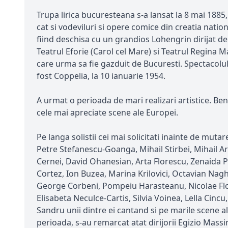
Trupa lirica bucuresteana s-a lansat la 8 mai 1885
cat si vodeviluri si opere comice din creatia natio
fiind deschisa cu un grandios Lohengrin dirijat de
Teatrul Eforie (Carol cel Mare) si Teatrul Regina Ma
care urma sa fie gazduit de Bucuresti. Spectacolul
fost Coppelia, la 10 ianuarie 1954.
A urmat o perioada de mari realizari artistice. Be
cele mai apreciate scene ale Europei.
Pe langa solistii cei mai solicitati inainte de mu
Petre Stefanescu-Goanga, Mihail Stirbei, Mihail Ar
Cernei, David Ohanesian, Arta Florescu, Zenaida P
Cortez, Ion Buzea, Marina Krilovici, Octavian Nag
George Corbeni, Pompeiu Harasteanu, Nicolae Flor
Elisabeta Neculce-Cartis, Silvia Voinea, Lella Ci
Sandru unii dintre ei cantand si pe marile scene 
perioada, s-au remarcat atat dirijorii Egizio Massi