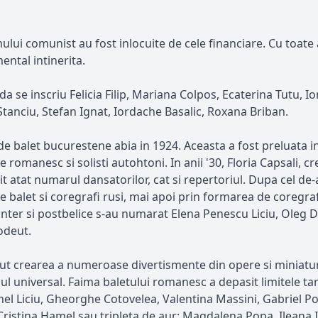
ui comunist au fost inlocuite de cele financiare. Cu toate a
ental intinerita.
da se inscriu Felicia Filip, Mariana Colpos, Ecaterina Tutu, 
Stanciu, Stefan Ignat, Iordache Basalic, Roxana Briban.
balet bucurestene abia in 1924. Aceasta a fost preluata in 
 romanesc si solisti autohtoni. In anii '30, Floria Capsali, 
it atat numarul dansatorilor, cat si repertoriul. Dupa cel de
 balet si coregrafi rusi, mai apoi prin formarea de coregrafi 
nter si postbelice s-au numarat Elena Penescu Liciu, Oleg D
odeut.
nceput crearea a numeroase divertismente din opere si miniat
l universal. Faima baletului romanesc a depasit limitele tarii
inel Liciu, Gheorghe Cotovelea, Valentina Massini, Gabriel P
ristina Hamel sau tripleta de aur: Magdalena Popa, Ileana Il