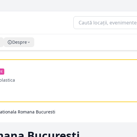
Despre
nt
plastica
ationala Romana Bucuresti
mana Bucuresti