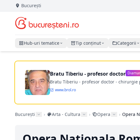
București
Hub-uri tematice
Tip conținut
Categorii
Bratu Tiberiu - profesor doctor
Diama
Bratu Tiberiu - profesor doctor - chirurgie 
www.brol.ro
București
›
Arta - Cultura
›
Opera
›
Opera N
Opera Nationala Ro