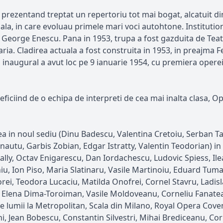
, prezentand treptat un repertoriu tot mai bogat, alcatuit di
nala, in care evoluau primele mari voci autohtone. Instituti
 George Enescu. Pana in 1953, trupa a fost gazduita de Teat
ria. Cladirea actuala a fost construita in 1953, in preajma Fes
 inaugural a avut loc pe 9 ianuarie 1954, cu premiera operei
neficiind de o echipa de interpreti de cea mai inalta clasa,
tarea in noul sediu (Dinu Badescu, Valentina Cretoiu, Serban
nautu, Garbis Zobian, Edgar Istratty, Valentin Teodorian) in
ally, Octav Enigarescu, Dan Iordachescu, Ludovic Spiess, I
hiu, Ion Piso, Maria Slatinaru, Vasile Martinoiu, Eduard Tum
ei, Teodora Lucaciu, Matilda Onofrei, Cornel Stavru, Ladis
ncu, Elena Dima-Toroiman, Vasile Moldoveanu, Corneliu Fanat
ale lumii la Metropolitan, Scala din Milano, Royal Opera Cov
ni, Jean Bobescu, Constantin Silvestri, Mihai Brediceanu, Cor