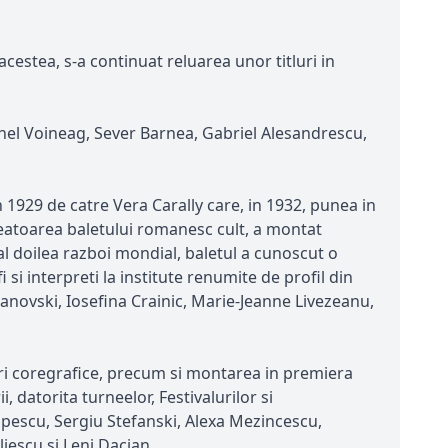
cestea, s-a continuat reluarea unor titluri in
Ionel Voineag, Sever Barnea, Gabriel Alesandrescu,
1929 de catre Vera Carally care, in 1932, punea in
creatoarea baletului romanesc cult, a montat
-al doilea razboi mondial, baletul a cunoscut o
si interpreti la institute renumite de profil din
anovski, Iosefina Crainic, Marie-Jeanne Livezeanu,
uri coregrafice, precum si montarea in premiera
, datorita turneelor, Festivalurilor si
opescu, Sergiu Stefanski, Alexa Mezincescu,
iescu si Leni Dacian.