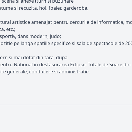
, scena si anexe (turn si buzunare
ume si recuzita, hol, foaier, garderoba,
ultural artistice amenajat pentru cercurile de informatica, m
a, etc.;
 sportiv, dans modern, judo;
ozitie pe langa spatiile specifice si sala de spectacole de 20
ern si mai dotat din tara, dupa
tru National in desfasurarea Eclipsei Totale de Soare din
zite generale, conducere si administratie.