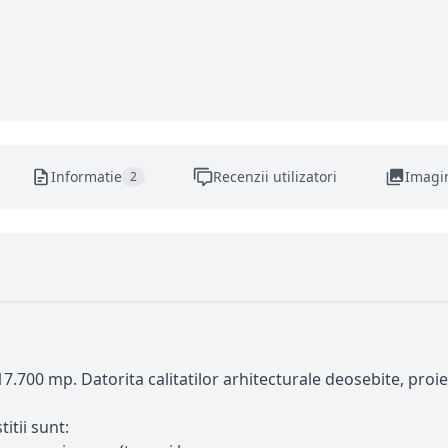
Informatie
Recenzii utilizatori
Imagi
2
.700 mp. Datorita calitatilor arhitecturale deosebite, proiectu
itii sunt: