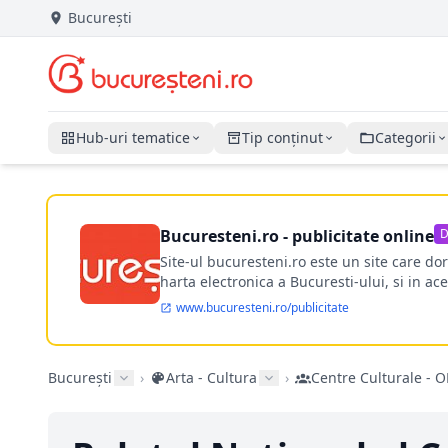
București
Hub-uri tematice
Tip conținut
Categorii
Bucuresteni.ro - publicitate online
D
Site-ul bucuresteni.ro este un site care d
harta electronica a Bucuresti-ului, si in ace
www.bucuresteni.ro/publicitate
București
›
Arta - Cultura
›
Centre Culturale - 