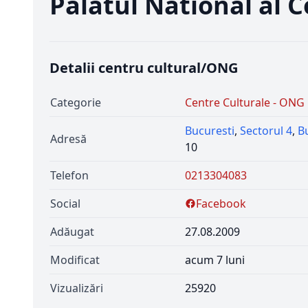
Palatul National al C
Detalii centru cultural/ONG
Categorie
Centre Culturale - ONG
Bucuresti
,
Sectorul 4
,
B
Adresă
10
Telefon
0213304083
Social
Facebook
Adăugat
27.08.2009
Modificat
acum 7 luni
Vizualizări
25920