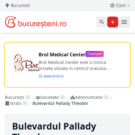
București
Cont
Brol Medical Center
Diamant
Brol Medical Center este o clinica
privata situata in centrul orasului
Timisoara avand o experienta de
www.brol.ro
aproape 21 de ani in chirurgia estetica.
Incepand din anul 2009 clinica isi
desfasoara activitatea intr-un spital
București
›
Societate
›
Administratie
›
ultramodern.
Strazi
›
Bulevardul Pallady Theodor
Bulevardul Pallady