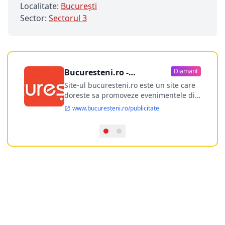
Localitate:
Bucureşti
Sector:
Sectorul 3
Bucuresteni.ro -
Diamant
publicitate online
Site-ul bucuresteni.ro este un site care
doreste sa promoveze evenimentele din
Bucuresti si nu numai, sa puna la
www.bucuresteni.ro/publicitate
dispozitia utilizatorului cea mai
performanta harta electronica a
Bucuresti-ului, si in acelasi timp sa
ofere posibilitatea firmel...