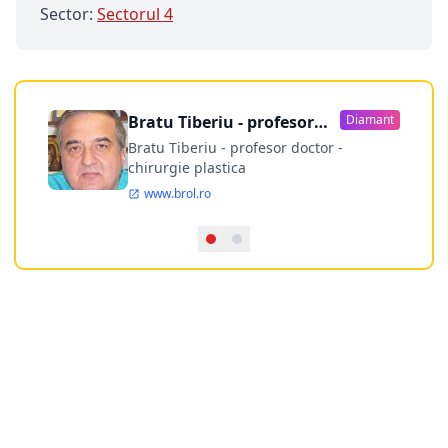
Sector:
Sectorul 4
Bratu Tiberiu - profesor
Diamant
doctor
Bratu Tiberiu - profesor doctor -
chirurgie plastica
www.brol.ro