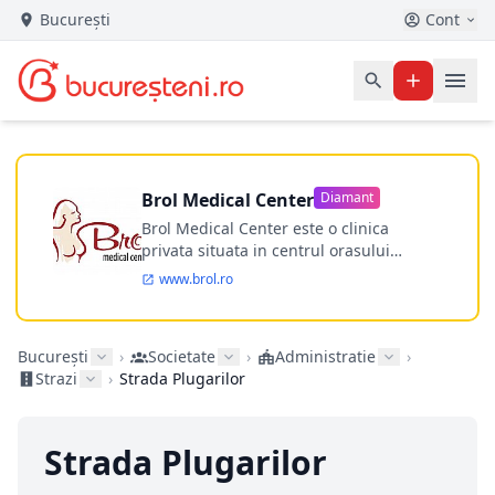
București
Cont
Brol Medical Center
Diamant
Brol Medical Center este o clinica
privata situata in centrul orasului
Timisoara avand o experienta de
www.brol.ro
aproape 21 de ani in chirurgia estetica.
Incepand din anul 2009 clinica isi
desfasoara activitatea intr-un spital
București
›
Societate
›
Administratie
›
ultramodern.
Strazi
›
Strada Plugarilor
Strada Plugarilor